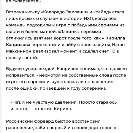
её суперзвёзды.
Встреча между «Колорадо Эвеланш» и «Уайлд» стала
лишь восьмым случаем в истории НХЛ, когда обе
команды подходили к игре с победными сериями из
шести и более матчей.
«Лавины» первыми
отличились взятием ворот после того, как у
Кирилла
Капризова
перехватили шайбу в зоне защиты. Нэтан
Маккиннон реализовал момент и сделал счёт 1:0 в
пользу гостей.
Будучи суперзвездой, Капризов
понимал, что должен
исправиться
, - несмотря на собственные слова после
игры: е
го спросили, чувствовал ли он давление
после ошибки, приведшей к голу соперника.
«Нет, я не чувствую давления. Просто стараюсь
играть», — ответил Кирилл.
Российский форвард быстро восстановил
равновесие, забив первый из своих двух голов в