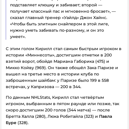
подставляет клюшку и забивает; второй —
получает классный пас и мгновенно бросает», —
сказал главный тренер «Уайлд» Джон Хайнс.
«Чтобы быть элитным снайпером в этой лиге,
нужно уметь забивать по-разному, и он это
умеет».
С этим голом Кирилл стал самым быстрым игроком в
истории «Миннесоты», достигшим отметки в 200
взятий ворот, обойдя Мариана Габорика (475) и
Микко Койву (969).
Он также обошёл Зака Паризе и
вышел на третье место в истории клуба по
заброшенным шайбам: у Паризе было 199 в 558
встречах, у Капризова — 200 в 344.
По данным NHLStats, Кирилл стал четвёртым
игроком, выбранным в пятом раунде или позже, так
скоро достигшим 200 голов (344 матча) — после
Бретта Халла (280), Люка Робитайла (323) и
Павла
Буре
(328).