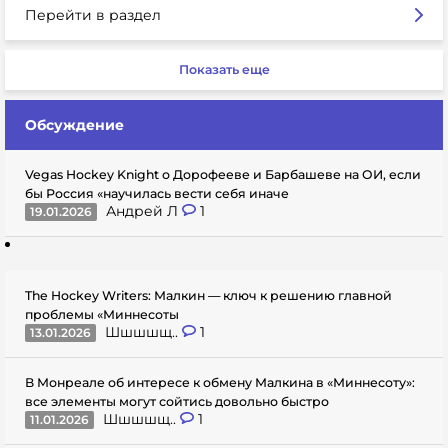
Перейти в раздел
Показать еще
Обсуждение
Vegas Hockey Knight о Дорофееве и Барбашеве на ОИ, если
бы Россия «научилась вести себя иначе
Андрей Л
1
19.01.2026
The Hockey Writers: Малкин — ключ к решению главной
проблемы «Миннесоты
Шшшшщ..
1
13.01.2026
В Монреале об интересе к обмену Малкина в «Миннесоту»:
все элементы могут сойтись довольно быстро
Шшшшщ..
1
11.01.2026