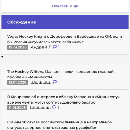
Показать еще
Обсуждение
Vegas Hockey Knight о Дорофееве и Барбашеве на ОИ, если
бы Россия «научилась вести себя иначе
Андрей Л
1
19.01.2026
The Hockey Writers: Малкин — ключ к решению главной
проблемы «Миннесоты
Шшшшщ..
1
13.01.2026
В Монреале об интересе к обмену Малкина в «Миннесоту»:
все элементы могут сойтись довольно быстро
Шшшшщ..
1
11.01.2026
Финны об отказе российской лыжнице в нейтральном
статусе: наверное, опять «страшная русофобия