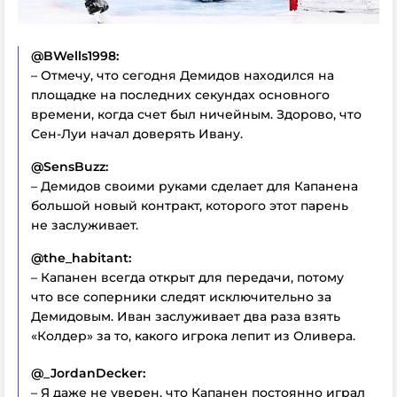
@BWells1998:
– Отмечу, что сегодня Демидов находился на
площадке на последних секундах основного
времени, когда счет был ничейным. Здорово, что
Сен-Луи начал доверять Ивану.
@SensBuzz:
– Демидов своими руками сделает для Капанена
большой новый контракт, которого этот парень
не заслуживает.
@the_habitant:
– Капанен всегда открыт для передачи, потому
что все соперники следят исключительно за
Демидовым. Иван заслуживает два раза взять
«Колдер» за то, какого игрока лепит из Оливера.
@_JordanDecker:
– Я даже не уверен, что Капанен постоянно играл