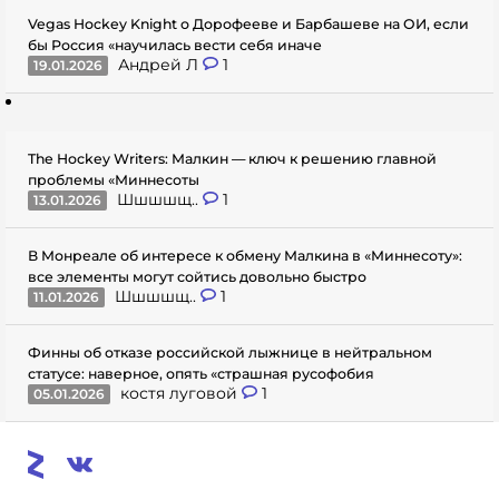
Vegas Hockey Knight о Дорофееве и Барбашеве на ОИ, если
бы Россия «научилась вести себя иначе
Андрей Л
1
19.01.2026
The Hockey Writers: Малкин — ключ к решению главной
проблемы «Миннесоты
Шшшшщ..
1
13.01.2026
В Монреале об интересе к обмену Малкина в «Миннесоту»:
все элементы могут сойтись довольно быстро
Шшшшщ..
1
11.01.2026
Финны об отказе российской лыжнице в нейтральном
статусе: наверное, опять «страшная русофобия
костя луговой
1
05.01.2026