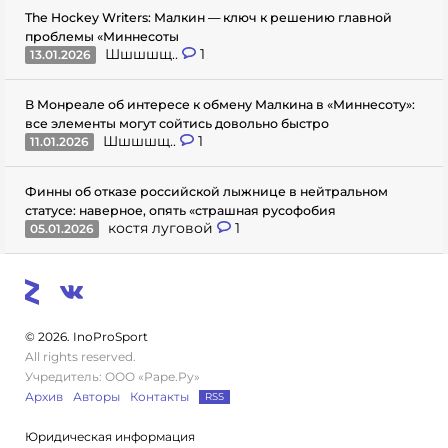
The Hockey Writers: Малкин — ключ к решению главной
проблемы «Миннесоты
Шшшшщ..
1
13.01.2026
В Монреале об интересе к обмену Малкина в «Миннесоту»:
все элементы могут сойтись довольно быстро
Шшшшщ..
1
11.01.2026
Финны об отказе российской лыжнице в нейтральном
статусе: наверное, опять «страшная русофобия
костя луговой
1
05.01.2026
© 2026. InoProSport
All rights reserved.
Учредитель: ООО «Раре.Ру»
Архив
Авторы
Контакты
RSS
Юридическая информация