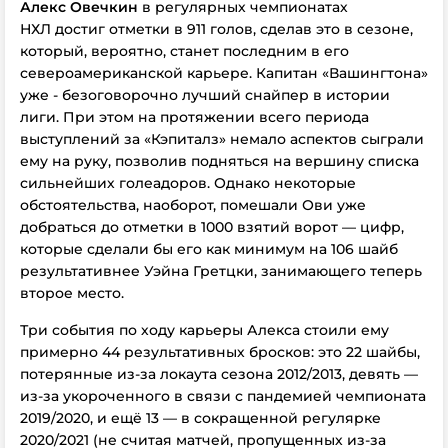
Алекс Овечкин
в регулярных чемпионатах
НХЛ
достиг отметки в 911 голов, сделав это в сезоне,
который, вероятно, станет последним в его
североамериканской
карьере. Капитан «Вашингтона»
уже - безоговорочно лучший снайпер в истории
лиги. При этом на протяжении всего периода
выступлений за «Кэпиталз» немало аспектов сыграли
ему на руку, позволив подняться на вершину списка
сильнейших
голеадоров. Однако некоторые
обстоятельства, наоборот, помешали Ови уже
добраться до отметки в 1000 взятий ворот — цифр,
которые сделали бы его как минимум на 106 шайб
результативнее Уэйна Гретцки, занимающего теперь
второе место.
Три события по ходу карьеры Алекса стоили ему
примерно 44 результативных бросков: это 22 шайбы,
потерянные из-за локаута сезона 2012/2013, девять —
из-за укороченного в связи с пандемией чемпионата
2019/2020, и ещё 13 — в сокращенной регулярке
2020/2021 (не считая матчей, пропущенных из-за