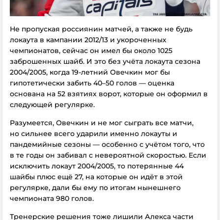
Не пропуская россиянин матчей, а также не будь
локаута в кампании 2012/13 и укороченных
чемпионатов, сейчас он имел бы около 1025
заброшенных шайб. И это без учёта локаута сезона
2004/2005, когда 19-летний Овечкин мог бы
гипотетически забить 40–50 голов — оценка
основана на 52 взятиях ворот, которые он оформил в
следующей регулярке.
Разумеется, Овечкин и не мог сыграть все матчи,
но
сильнее всего
ударили
именно локауты и
пандемийные сезоны — особенно с учётом того, что
в те годы он забивал с невероятной скоростью. Если
исключить локаут 2004/2005, то потерянные 44
шайбы плюс ещё 27, на которые он идёт в этой
регулярке, дали бы ему
по итогам нынешнего
чемпионата
980 голов.
Тренерские решения тоже лишили Алекса части