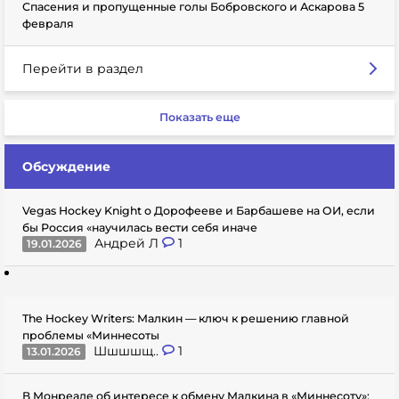
Спасения и пропущенные голы Бобровского и Аскарова 5
февраля
Перейти в раздел
Показать еще
Обсуждение
Vegas Hockey Knight о Дорофееве и Барбашеве на ОИ, если
бы Россия «научилась вести себя иначе
Андрей Л
1
19.01.2026
The Hockey Writers: Малкин — ключ к решению главной
проблемы «Миннесоты
Шшшшщ..
1
13.01.2026
В Монреале об интересе к обмену Малкина в «Миннесоту»: