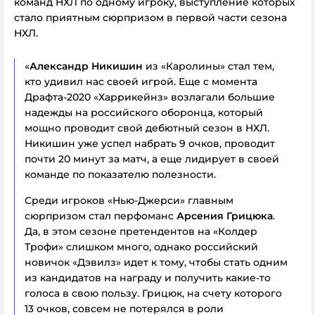
команд НХЛ по одному игроку, выступление которых
стало приятным сюрпризом в первой части сезона
НХЛ.
«
Александр Никишин
из «Каролины» стал тем,
кто удивил нас своей игрой. Еще с момента
Драфта-2020 «Харрикейнз» возлагали большие
надежды на российского оборонца, который
мощно проводит свой дебютный сезон в НХЛ.
Никишин уже успел набрать 9 очков, проводит
почти 20 минут за матч, а еще лидирует в своей
команде по показателю полезности.
Среди игроков «Нью-Джерси» главным
сюрпризом стал перфоманс
Арсения Грицюка
.
Да, в этом сезоне претендентов на «Колдер
Трофи» слишком много, однако российский
новичок «Дэвилз» идет к тому, чтобы стать одним
из кандидатов на награду и получить какие-то
голоса в свою пользу. Грицюк, на счету которого
13 очков, совсем не потерялся в роли