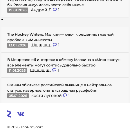
бы Россия «научилась вести себя иначе
Андрей Л
1
19.01.2026
The Hockey Writers: Малкин — ключ к решению главной
проблемы «Миннесоты
Шшшшщ..
1
13.01.2026
В Монреале об интересе к обмену Малкина в «Миннесоту»:
все элементы могут сойтись довольно быстро
Шшшшщ..
1
11.01.2026
Финны об отказе российской лыжнице в нейтральном
статусе: наверное, опять «страшная русофобия
костя луговой
1
05.01.2026
© 2026. InoProSport