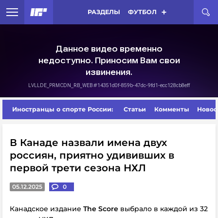
РАЗДЕЛЫ
ФУТБОЛ
Иностранцы о спорте России:
Статьи
Комменты
Новос
В Канаде назвали имена двух
россиян, приятно удививших в
первой трети сезона НХЛ
05.12.2025
0
Канадское издание
The Score
выбрало в каждой из 32