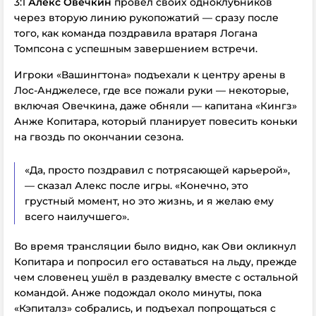
3:1
Алекс Овечкин
провёл своих одноклубников
через вторую линию рукопожатий — сразу после
того, как команда поздравила вратаря Логана
Томпсона с успешным
завершением
встречи.
Игроки «Вашингтона» подъехали к центру арены в
Лос-Анджелесе, где все пожали руки — некоторые,
включая Овечкина, даже обняли — капитана «Кингз»
Анже Копитара, который планирует повесить коньки
на гвоздь по окончании сезона.
«Да, просто поздравил с потрясающей карьерой»,
— сказал Алекс после игры. «Конечно, это
грустный момент, но это жизнь, и я желаю ему
всего наилучшего».
Во время трансляции было видно, как Ови окликнул
Копитара и попросил его оставаться на льду, прежде
чем словенец ушёл в раздевалку вместе с остальной
командой. Анже подождал около минуты, пока
«Кэпиталз» собрались, и подъехал попрощаться с