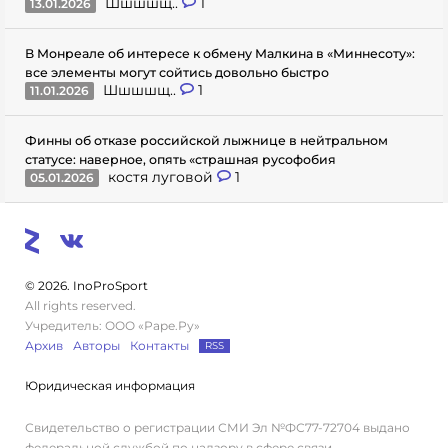
Шшшшщ..
1
13.01.2026
В Монреале об интересе к обмену Малкина в «Миннесоту»:
все элементы могут сойтись довольно быстро
Шшшшщ..
1
11.01.2026
Финны об отказе российской лыжнице в нейтральном
статусе: наверное, опять «страшная русофобия
костя луговой
1
05.01.2026
© 2026. InoProSport
All rights reserved.
Учредитель: ООО «Раре.Ру»
Архив
Авторы
Контакты
RSS
Юридическая информация
Свидетельство о регистрации СМИ Эл №ФС77-72704 выдано
федеральной службой по надзору в сфере связи,