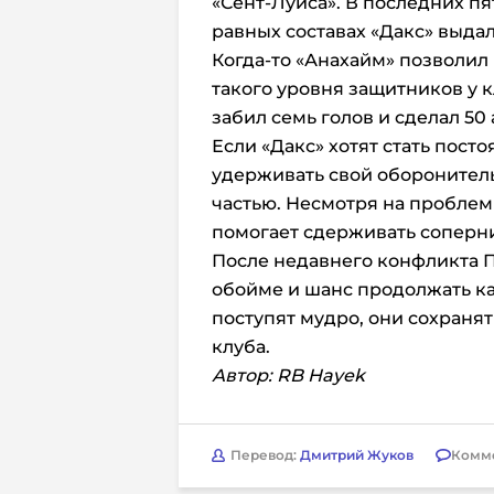
«Сент-Луиса». В последних пя
равных составах «Дакс» выда
Когда-то «Анахайм» позволил Ш
такого уровня защитников у 
забил семь голов и сделал 50 
Если «Дакс» хотят стать пос
удерживать свой оборонитель
частью. Несмотря на проблем
помогает сдерживать соперни
После недавнего конфликта Па
обойме и шанс продолжать ка
поступят мудро, они сохранят
клуба.
Автор: RB Hayek
Перевод:
Дмитрий Жуков
Комм