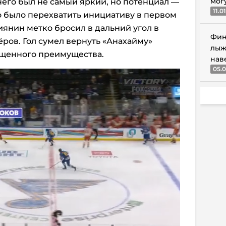
мог
его был не самый яркий, но потенциал —
11.0
о было перехватить инициативу в первом
иянин метко бросил в дальний угол в
Фин
ров. Гол сумел вернуть «Анахайму»
лыж
ущенного преимущества.
нав
05.0