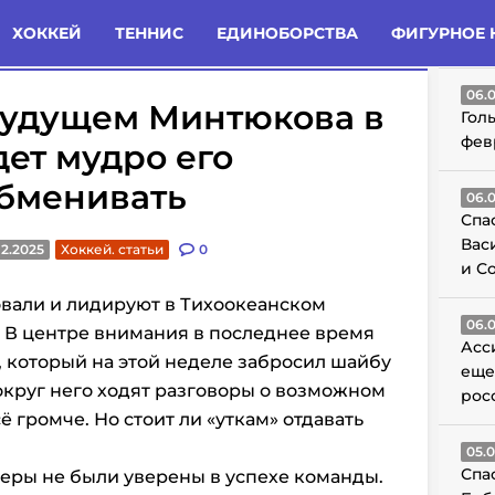
татьи
Комменты
Новости
ХОККЕЙ
ТЕННИС
ЕДИНОБОРСТВА
ФИГУРНОЕ 
ГО
06.
 будущем Минтюкова в
Гол
фев
дет мудро его
обменивать
06.
Спа
Вас
12.2025
Хоккей. статьи
0
и С
овали и лидируют в Тихоокеанском
06.
1. В центре внимания в последнее время
Асс
, который на этой неделе забросил шайбу
еще
Вокруг него ходят разговоры о возможном
рос
ё громче. Но стоит ли «уткам» отдавать
05.
Спа
еры не были уверены в успехе команды.