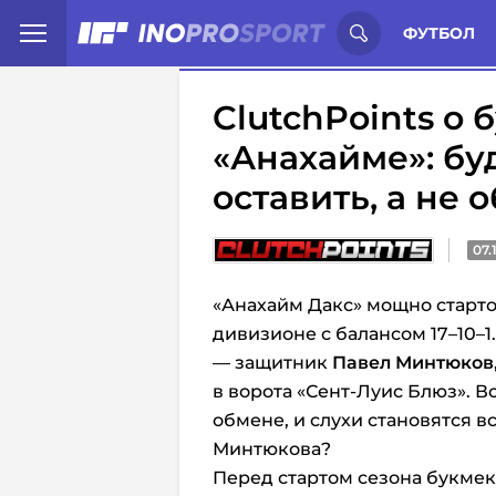
Иностранцы о спорте России:
С
ФУТБОЛ
ClutchPoints о
«Анахайме»: бу
оставить, а не 
07.
«Анахайм Дакс» мощно старт
дивизионе с балансом 17–10–
— защитник
Павел Минтюков
в ворота «Сент-Луис Блюз». 
обмене, и слухи становятся вс
Минтюкова?
Перед стартом сезона букмек