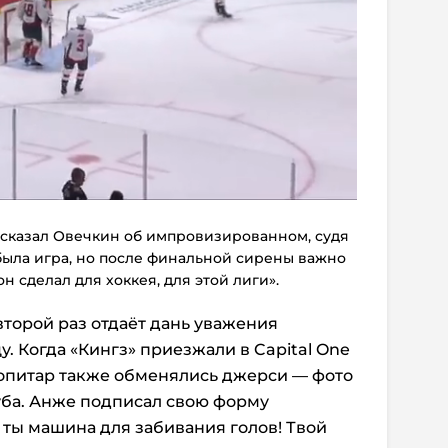
 сказал Овечкин об импровизированном, судя
о была игра, но после финальной сирены важно
н сделал для хоккея, для этой лиги».
второй раз отдаёт дань уважения
. Когда «Кингз» приезжали в Capital One
Копитар также обменялись джерси — фото
уба. Анже подписал свою форму
ты машина для забивания голов! Твой