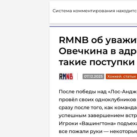
Система комментирования находитс
RMNB об уважи
Овечкина в адр
такие поступки
07.12.2025
Хоккей. статьи
После победы над «Лос-Андже
провёл своих одноклубников
сразу после того, как команд
успешным
завершением
встр
Игроки «Вашингтона» подъеха
все пожали руки — некоторы