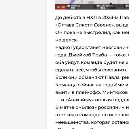
До дебюта в НХЛ в 2023-м Пав
«Оттава Сиксти Севенс», выдав
Он пока не выстрелил, как н
не делся.
Радко Гудас станет неограни
года. Джейкоб Труба — тоже. 
оба уйдут, команде будет не 
сделать всё, чтобы сохранить
Если они обменяют Павла, риск
Команда сейчас на подъёме и 
выйти в плей-офф.
Минтюков
— и «Анахайму» нельзя подда
В матче с «Блюз» россиянин н
вторым в команде по игровом
меньшинства, которая остано