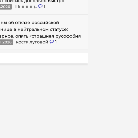
ут сойтись довольно быстро
Шшшшщ..
1
1.2026
ны об отказе российской
нице в нейтральном статусе:
ерное, опять «страшная русофобия
костя луговой
1
1.2026