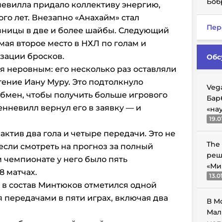
Боб
евилла придало коллективу энергию,
ого лет. Внезапно «Анахайм» стал
Пер
азницы в две и более шайбы. Следующий
мая второе место в НХЛ по голам и
зации бросков.
Обс
я неровным: его несколько раз оставляли
тение Иану Муру. Это подтолкнуло
Veg
обмен, чтобы получить больше игрового
Бар
енневилл вернул его в заявку — и
«на
19.0
 актив два гола и четыре передачи. Это не
The
если смотреть на прогноз за полный
реш
м
чемпионате
у него было пять
«Ми
8 матчах.
13.0
 в состав Минтюков отметился одной
передачами в пяти играх, включая два
В М
Мал