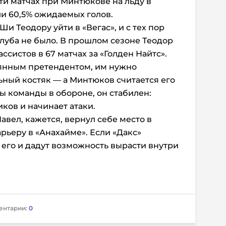
ти матчах при Минтюкове на льду в
ли 60,5% ожидаемых голов.
и Теодору уйти в «Вегас», и с тех пор
клуба не было. В прошлом сезоне Теодор
ассистов в 67 матчах за «Голден Найтс».
тоянным претендентом, им нужно
ный костяк — а Минтюков считается его
ы команды в обороне, он стабилен:
ков и начинает атаки.
вел, кажется, вернул себе место в
рьеру в «Анахайме». Если «Дакс»
 его и дадут возможность вырасти внутри
ентарии:
0