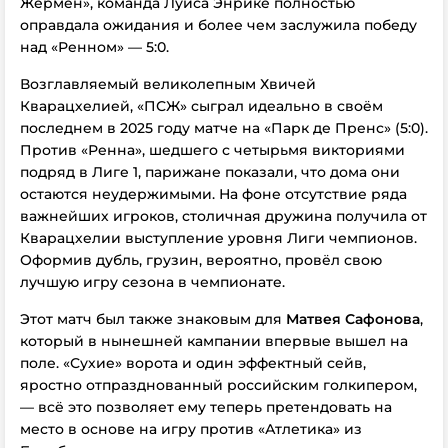
Жермен», команда Луиса Энрике полностью
оправдала ожидания и более чем заслужила победу
над «Ренном» — 5:0.
Возглавляемый великолепным Хвичей
Кварацхелией, «ПСЖ» сыграл идеально в своём
последнем
в 2025 году
матче на «Парк де Пренс» (5:0).
Против «Ренна», шедшего с четырьмя викториями
подряд в Лиге 1, парижане показали, что дома они
остаются неудержимыми. На фоне отсутствие ряда
важнейших игроков, столичная дружина получила от
Кварацхелии выступление уровня Лиги чемпионов.
Оформив дубль, грузин, вероятно, провёл свою
лучшую игру сезона в чемпионате.
Этот матч был также знаковым для
Матвея Сафонова
,
который в нынешней кампании
впервые
вышел на
поле. «Сухие» ворота и один эффектный сейв,
яростно отпразднованный российским голкипером,
— всё это позволяет ему теперь претендовать на
место в основе на игру против «Атлетика» из