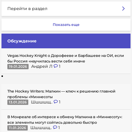
Перейти в раздел
Показать еще
Обсуждение
Vegas Hockey Knight о Дорофееве и Барбашеве на ОИ, если
бы Россия «научилась вести себя иначе
Андрей Л
1
19.01.2026
The Hockey Writers: Малкин — ключ к решению главной
проблемы «Миннесоты
Шшшшщ..
1
13.01.2026
В Монреале об интересе к обмену Малкина в «Миннесоту»:
все элементы могут сойтись довольно быстро
Шшшшщ..
1
11.01.2026