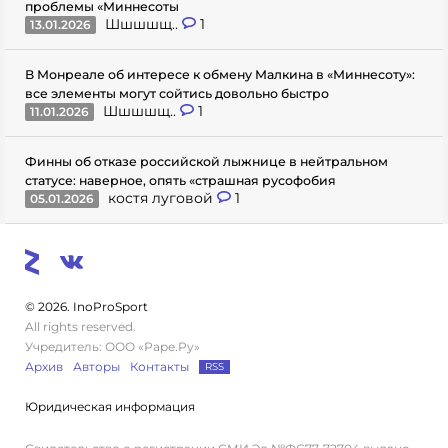
проблемы «Миннесоты
Шшшшщ..
1
13.01.2026
В Монреале об интересе к обмену Малкина в «Миннесоту»:
все элементы могут сойтись довольно быстро
Шшшшщ..
1
11.01.2026
Финны об отказе российской лыжнице в нейтральном
статусе: наверное, опять «страшная русофобия
костя луговой
1
05.01.2026
© 2026. InoProSport
All rights reserved.
Учредитель: ООО «Раре.Ру»
Архив
Авторы
Контакты
RSS
Юридическая информация