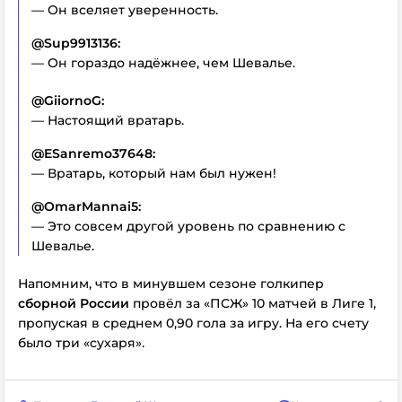
— Он вселяет уверенность.
@Sup9913136:
— Он гораздо надёжнее, чем Шевалье.
@GiiornoG:
— Настоящий вратарь.
@ESanremo37648:
— Вратарь, который нам был нужен!
@OmarMannai5:
— Это совсем другой уровень по сравнению с
Шевалье.
Напомним, что в минувшем сезоне голкипер
сборной России
провёл за «ПСЖ»
10 матчей в Лиге 1
,
пропуская в среднем
0,90 гола за игру
. На его счету
было
три «сухаря»
.