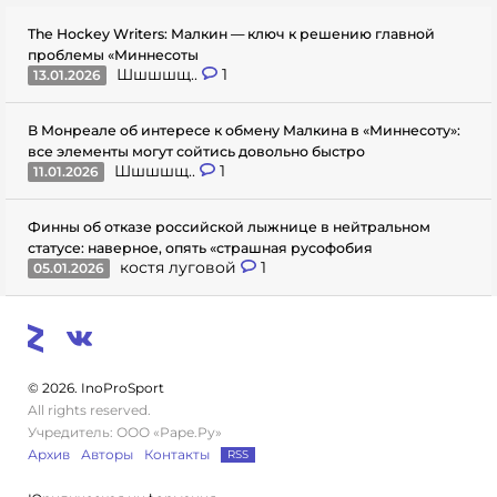
The Hockey Writers: Малкин — ключ к решению главной
проблемы «Миннесоты
Шшшшщ..
1
13.01.2026
В Монреале об интересе к обмену Малкина в «Миннесоту»:
все элементы могут сойтись довольно быстро
Шшшшщ..
1
11.01.2026
Финны об отказе российской лыжнице в нейтральном
статусе: наверное, опять «страшная русофобия
костя луговой
1
05.01.2026
© 2026. InoProSport
All rights reserved.
Учредитель: ООО «Раре.Ру»
Архив
Авторы
Контакты
RSS