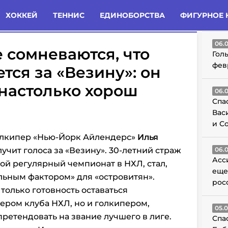
татьи
Комменты
Новости
ХОККЕЙ
ТЕННИС
ЕДИНОБОРСТВА
ФИГУРНОЕ 
ГО
06.
 сомневаются, что
Гол
фев
тся за «Везину»: он
настолько хорош
06.
Спа
Вас
и С
голкипер «Нью-Йорк Айлендерс»
Илья
учит голоса за «Везину». 30-летний страж
06.
Асс
той
регулярный
чемпионат в НХЛ, стал,
еще
льным фактором» для «островитян».
рос
только готовность оставаться
ром клуба НХЛ, но и голкипером,
05.
ретендовать на звание лучшего в лиге.
Спа