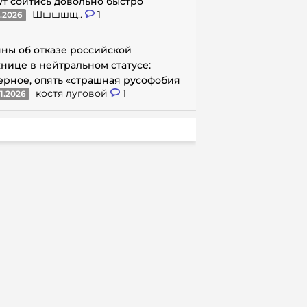
ут сойтись довольно быстро
Шшшшщ..
1
1.2026
ны об отказе российской
нице в нейтральном статусе:
ерное, опять «страшная русофобия
костя луговой
1
1.2026