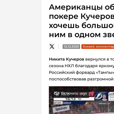
Американцы об
покере Кучеров
хочешь большой
ним в одном зв
12.12.2025
Хоккей. коммента
Никита Кучеров
вернулся в т
сезона НХЛ благодаря яркому
Российский форвард «Тампы» 
поспособствовав разгромной (