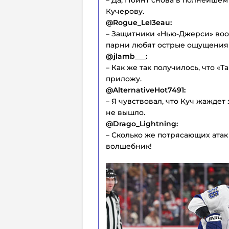
Кучерову.
@Rogue_LeI3eau:
– Защитники «Нью-Джерси» воо
парни любят острые ощущения 
@jlamb___:
– Как же так получилось, что «Та
приложу.
@AlternativeHot7491:
– Я чувствовал, что Куч жаждет 
не вышло.
@Drago_Lightning:
– Сколько же потрясающих ата
волшебник!