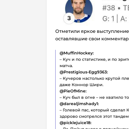
Отметили яркое выступление
оставлявшие свои комментарии
@MuffinHockey:
– Куч и по статистике, и по з
матча.
@Prestigious-Egg9363:
– Кучеров настолько крутой пл
даже Коннор Шири.
@PieOfMine:
– Куч был в огне – не хватило т
@darealjimshady1:
– Голевой пас, который сделал К
здорово смотрелся этот тандем
@picklejuice18:
– Да, Пойнт снова в полнейшем