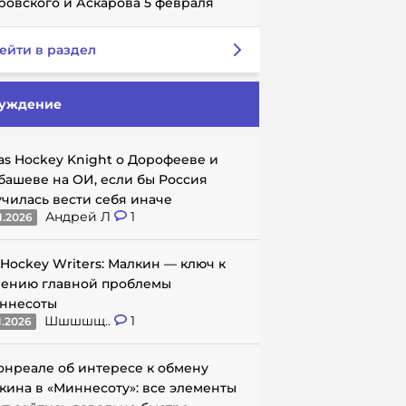
ровского и Аскарова 5 февраля
ейти в раздел
уждение
as Hockey Knight о Дорофееве и
башеве на ОИ, если бы Россия
училась вести себя иначе
Андрей Л
1
1.2026
 Hockey Writers: Малкин — ключ к
ению главной проблемы
ннесоты
Шшшшщ..
1
1.2026
онреале об интересе к обмену
кина в «Миннесоту»: все элементы