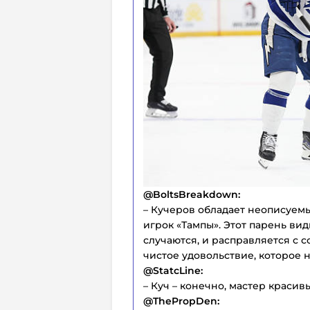
@BoltsBreakdown:
– Кучеров обладает неописуем
игрок «Тампы». Этот парень види
случаются, и расправляется с с
чистое удовольствие, которое н
@StatcLine:
– Куч – конечно, мастер красив
@ThePropDen: