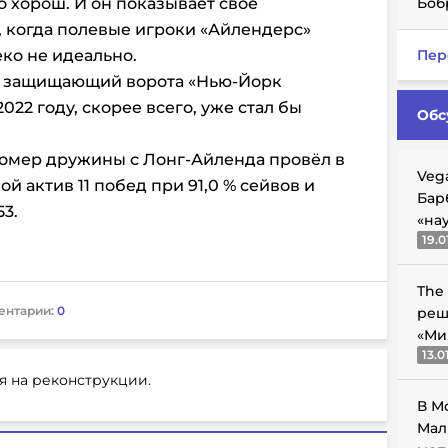
о хорош. И он показывает свое
Боб
и, когда полевые игроки «Айлендерс»
еко не идеально.
Пер
, защищающий ворота «Нью-Йорк
2022 году
, скорее всего, уже стал бы
Обс
номер дружины с Лонг-Айленда провёл в
Veg
вой актив 11 побед при 91,0 % сейвов и
Бар
3.
«на
19.0
The
ентарии:
0
реш
«Ми
13.0
я на реконструкции.
В М
Мал