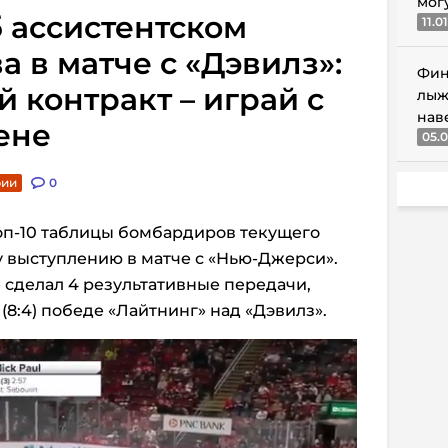
мог
 ассистентском
11.0
а в матче с «Дэвилз»:
Фин
 контракт – играй с
лыж
нав
ене
05.0
рии
0
оп-10 таблицы бомбардиров текущего
 выступлению в матче с «Нью-Джерси».
сделал 4 результативные передачи,
8:4) победе «Лайтнинг» над «Дэвилз».