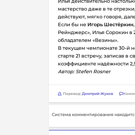
Илья действительно настольк
мастерство даже в те отрезк
действуют, мягко говоря, дал
Если бы не
Игорь Шестёркин
Рейнджерс», Илья Сорокин
в 
обладателем «Везины».
В текущем чемпионате 30-й 
старте 21 встречу, записав в с
коэффициенте надёжности 2,5
Автор: Stefen Rosner
Перевод:
Дмитрий Жуков
Комм
Система комментирования находитс