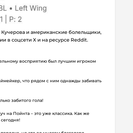
 Кучерова и американские болельщики,
 в соцсети X и на ресурсе Reddit.
рительному восприятию был лучшим игроком
еймейкер, что рядом с ним однажды забивать
олько забитого гола!
уч на Пойнта – это уже классика. Как же
 сегодня!
 порядке, но это во многом благодаря