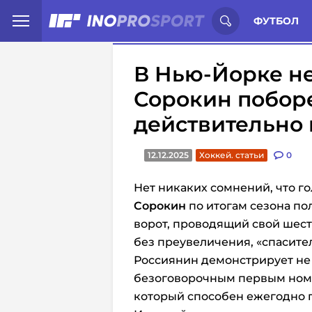
Иностранцы о спорте России:
С
ФУТБОЛ
В Нью-Йорке не
Сорокин поборе
действительно 
12.12.2025
Хоккей. статьи
0
Нет никаких сомнений, что 
Сорокин
по итогам сезона
пол
ворот
, проводящий свой шес
без преувеличения, «спасите
Россиянин демонстрирует не 
безоговорочным первым номе
который способен ежегодно п