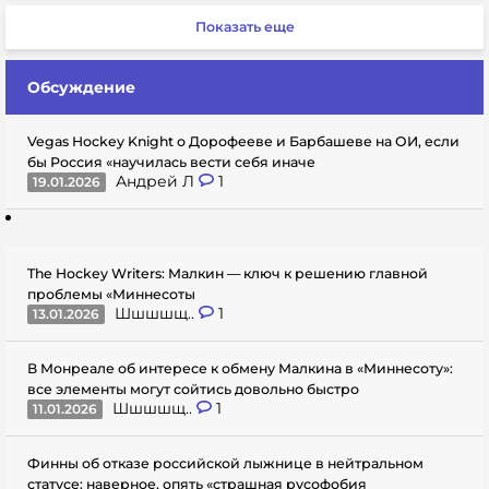
Показать еще
Обсуждение
Vegas Hockey Knight о Дорофееве и Барбашеве на ОИ, если
бы Россия «научилась вести себя иначе
Андрей Л
1
19.01.2026
The Hockey Writers: Малкин — ключ к решению главной
проблемы «Миннесоты
Шшшшщ..
1
13.01.2026
В Монреале об интересе к обмену Малкина в «Миннесоту»:
все элементы могут сойтись довольно быстро
Шшшшщ..
1
11.01.2026
Финны об отказе российской лыжнице в нейтральном
статусе: наверное, опять «страшная русофобия