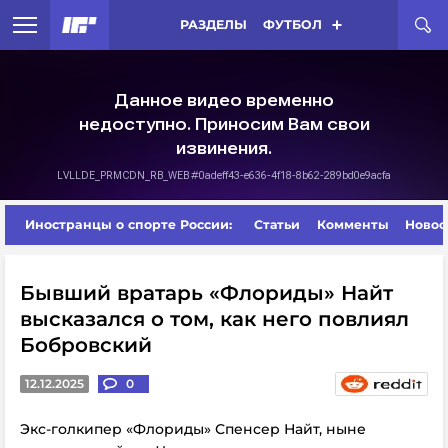
РАЗДЕЛЫ
ФУТБОЛ
Иностранцы о спорте России:
Статьи
Комменты
Новос
Бывший вратарь «Флориды» Найт
высказался о том, как него повлиял
Бобровский
12.12.2025
0
Экс-голкипер «Флориды» Спенсер Найт, ныне