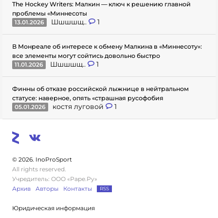
The Hockey Writers: Малкин — ключ к решению главной
проблемы «Миннесоты
Шшшшщ..
1
13.01.2026
В Монреале об интересе к обмену Малкина в «Миннесоту»:
все элементы могут сойтись довольно быстро
Шшшшщ..
1
11.01.2026
Финны об отказе российской лыжнице в нейтральном
статусе: наверное, опять «страшная русофобия
костя луговой
1
05.01.2026
© 2026. InoProSport
All rights reserved.
Учредитель: ООО «Раре.Ру»
Архив
Авторы
Контакты
RSS
Юридическая информация