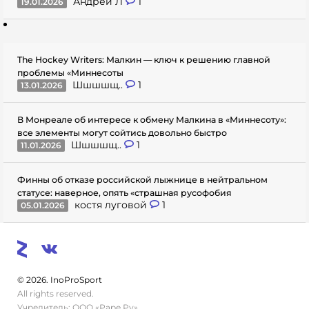
Андрей Л
1
19.01.2026
The Hockey Writers: Малкин — ключ к решению главной
проблемы «Миннесоты
Шшшшщ..
1
13.01.2026
В Монреале об интересе к обмену Малкина в «Миннесоту»:
все элементы могут сойтись довольно быстро
Шшшшщ..
1
11.01.2026
Финны об отказе российской лыжнице в нейтральном
статусе: наверное, опять «страшная русофобия
костя луговой
1
05.01.2026
© 2026. InoProSport
All rights reserved.
Учредитель: ООО «Раре.Ру»