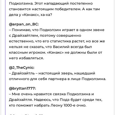
Подколзина. Этот нападающий постепенно
становится настоящим победителем. А как там
дела у «Кэнакс», ха-ха?
@arpan_on_BC:
– Понимаю, что Подколзин играет в одном звене
с Драйзайтлем, поэтому совершенно
естественно, что его статистика растет, но все же
нельзя не сказать, что Василий всегда был
классным игроком. «Кэнакс» не должны были от
него избавляться.
@J_TheCynic:
– Драйзайтль – настоящий зверь, нашедший
отличного для себя партнера в лице Подколзина.
@bryttan1777:
– Мне очень нравится связка Подколзина и
Драйзайтля. Надеюсь, что Подз будет среди тех,
кто поможет набрать Леону 1000-е очко.