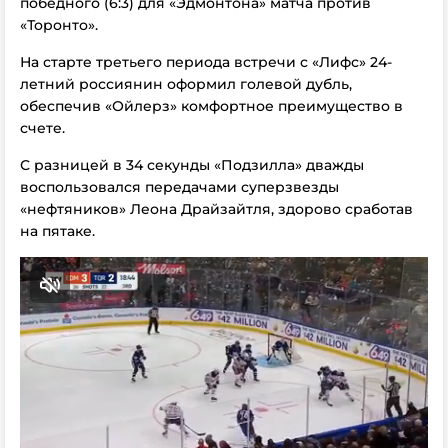
победного (6:3) для «Эдмонтона» матча против
«Торонто».
На старте третьего периода встречи с «Лифс» 24-
летний россиянин оформил голевой дубль,
обеспечив «Ойлерз» комфортное преимущество в
счете.
С разницей в 34 секунды «Подзилла» дважды
воспользовался передачами суперзвезды
«нефтяников» Леона Драйзайтля, здорово сработав
на пятаке.