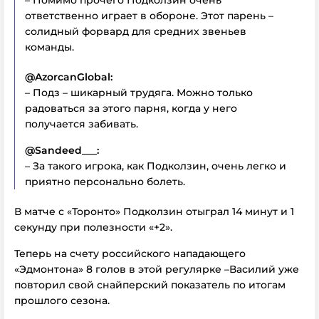
– Помимо прочего Подколзин очень
ответственно играет в обороне. Этот парень –
солидный форвард для средних звеньев
команды.
@AzorcanGlobal:
– Подз – шикарный трудяга. Можно только
радоваться за этого парня, когда у него
получается забивать.
@Sandeed___:
– За такого игрока, как Подколзин, очень легко и
приятно персонально болеть.
В матче с «Торонто» Подколзин отыграл 14 минут и 1
секунду при полезности «+2».
Теперь на счету российского нападающего
«Эдмонтона» 8 голов в этой регулярке –
Василий уже
повторил свой снайперский показатель по итогам
прошлого сезона.