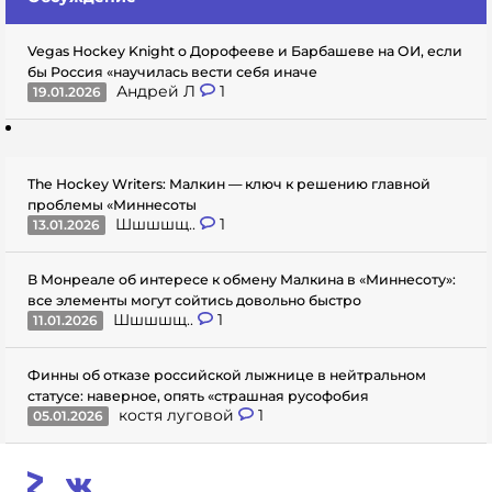
Vegas Hockey Knight о Дорофееве и Барбашеве на ОИ, если
бы Россия «научилась вести себя иначе
Андрей Л
1
19.01.2026
The Hockey Writers: Малкин — ключ к решению главной
проблемы «Миннесоты
Шшшшщ..
1
13.01.2026
В Монреале об интересе к обмену Малкина в «Миннесоту»:
все элементы могут сойтись довольно быстро
Шшшшщ..
1
11.01.2026
Финны об отказе российской лыжнице в нейтральном
статусе: наверное, опять «страшная русофобия
костя луговой
1
05.01.2026