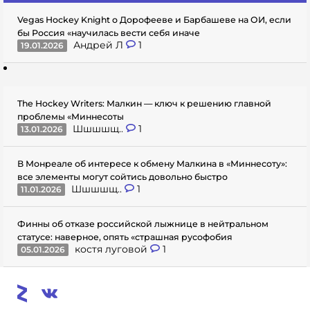
Vegas Hockey Knight о Дорофееве и Барбашеве на ОИ, если
бы Россия «научилась вести себя иначе
Андрей Л
1
19.01.2026
The Hockey Writers: Малкин — ключ к решению главной
проблемы «Миннесоты
Шшшшщ..
1
13.01.2026
В Монреале об интересе к обмену Малкина в «Миннесоту»:
все элементы могут сойтись довольно быстро
Шшшшщ..
1
11.01.2026
Финны об отказе российской лыжнице в нейтральном
статусе: наверное, опять «страшная русофобия
костя луговой
1
05.01.2026