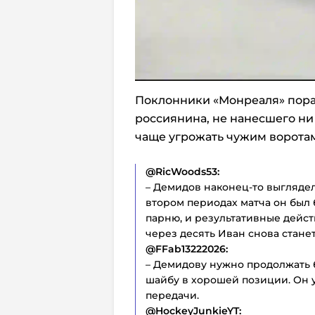
Поклонники «Монреаля» пора
россиянина, не нанесшего ни
чаще угрожать чужим ворота
@RicWoods53:
– Демидов наконец-то выгляде
втором периодах матча он был 
парню, и результативные дейст
через десять Иван снова стане
@FFab13222026:
– Демидову нужно продолжать б
шайбу в хорошей позиции. Он 
передачи.
@HockeyJunkieYT: