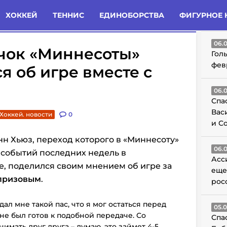
татьи
Комменты
Новости
ХОККЕЙ
ТЕННИС
ЕДИНОБОРСТВА
ФИГУРНОЕ 
ГО
06.
чок «Миннесоты»
Гол
фев
я об игре вместе с
06.
Спа
Вас
Хоккей. новости
0
и С
н Хьюз, переход которого в «Миннесоту»
06.
 событий последних недель в
Асс
, поделился своим мнением об игре за
еще
призовым
.
рос
л мне такой пас, что я мог остаться перед
05.
не был готов к подобной передаче. Со
Спа
мать друг друга – думаю, это займет 4-5