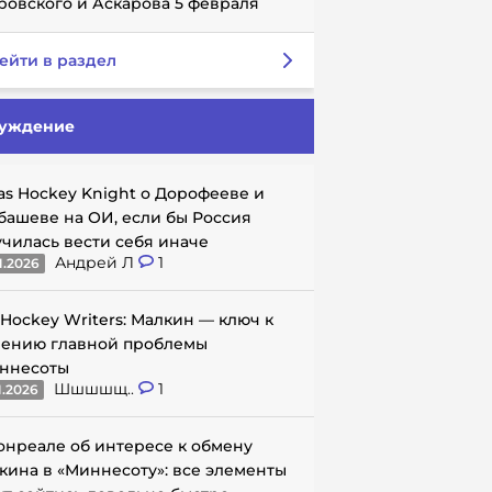
ровского и Аскарова 5 февраля
ейти в раздел
уждение
as Hockey Knight о Дорофееве и
башеве на ОИ, если бы Россия
училась вести себя иначе
Андрей Л
1
1.2026
 Hockey Writers: Малкин — ключ к
ению главной проблемы
ннесоты
Шшшшщ..
1
1.2026
онреале об интересе к обмену
кина в «Миннесоту»: все элементы