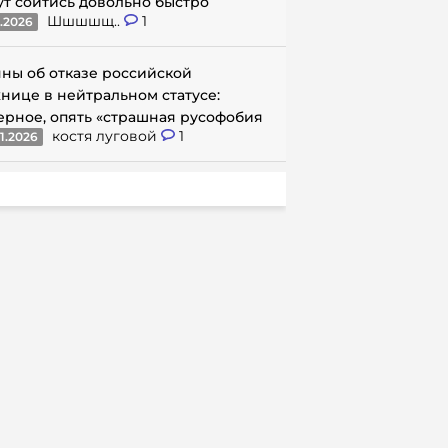
ут сойтись довольно быстро
Шшшшщ..
1
1.2026
ны об отказе российской
нице в нейтральном статусе:
ерное, опять «страшная русофобия
костя луговой
1
1.2026