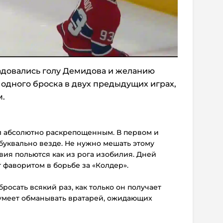
довались голу Демидова и желанию
 одного броска в двух предыдущих играх,
м.
л абсолютно раскрепощенным. В первом и
буквально везде. Не нужно мешать этому
вия польются как из рога изобилия. Дней
т фаворитом в борьбе за «Колдер».
росать всякий раз, как только он получает
умеет обманывать вратарей, ожидающих