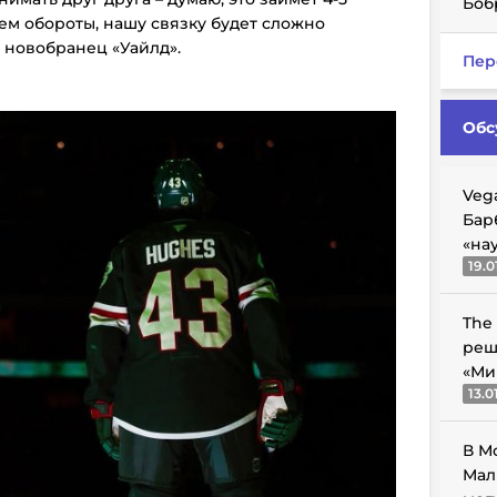
Боб
рем обороты, нашу связку будет сложно
й новобранец «Уайлд».
Пер
Обс
Veg
Бар
«на
19.0
The
реш
«Ми
13.0
В М
Мал