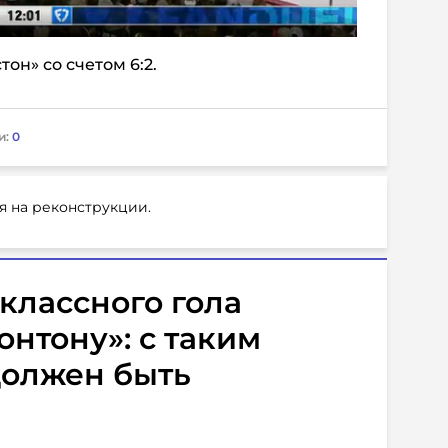
он» со счетом 6:2.
и:
0
я на реконструкции.
классного гола
нтону»: с таким
должен быть