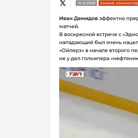
15.12.2025
Хоккей. коммента
Иван Демидов
эффектно прер
матчей.
В воскресной встрече с «Эдм
нападающий был очень нацелен
«Ойлерз» в начале второго п
не у дел голкипера «нефтяни