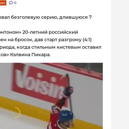
рии
0
вал безголевую серию, длившуюся 7
онтоном» 20-летний российский
 на бросок, дав старт разгрому (4:1)
ериода, когда стильным кистевым оставил
ков» Кэлвина Пикара.