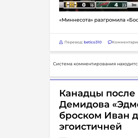
«Миннесота» разгромила «Бост
Перевод:
betico310
Комментари
Система комментирования находитс
Канадцы после 
Демидова «Эдмо
броском Иван 
эгоистичней