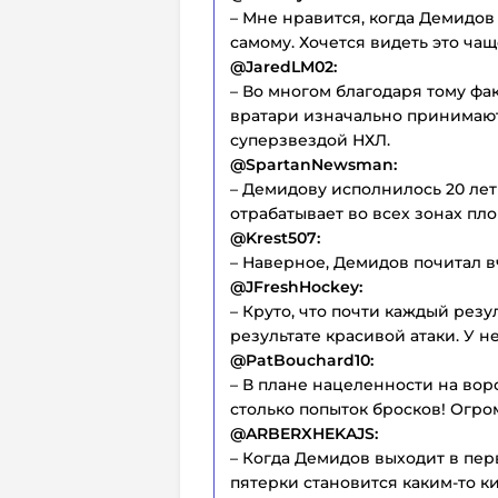
– Мне нравится, когда Демидов 
самому. Хочется видеть это чащ
@JaredLM02:
– Во многом благодаря тому фа
вратари изначально принимают з
суперзвездой НХЛ.
@SpartanNewsman:
– Демидову исполнилось 20 лет 
отрабатывает во всех зонах пл
@Krest507:
– Наверное, Демидов почитал в
@JFreshHockey:
– Круто, что почти каждый рез
результате красивой атаки. У н
@PatBouchard10:
– В плане нацеленности на вор
столько попыток бросков! Огро
@ARBERXHEKAJS:
– Когда Демидов выходит в пер
пятерки становится каким-то 