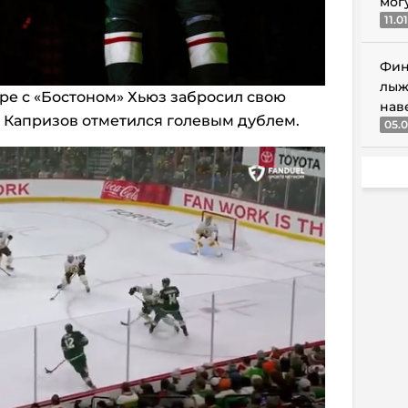
мог
11.0
Фин
лыж
гре с «Бостоном» Хьюз забросил свою
нав
а Капризов отметился голевым дублем.
05.0