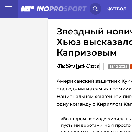
Иностранцы о спорте России:
С
ФУТБОЛ
Звездный нови
Хьюз высказалс
Капризовым
15.12.2025
Американский защитник Куин
стал одним из самых громких
Национальной хоккейной лиге
одну команду с
Кириллом Ка
«Во втором периоде Кирилл выда
пустыми воротами, но я просто 
временем мы начнем лучше пони