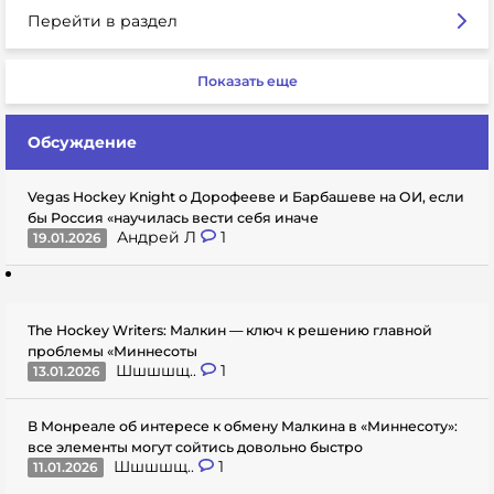
Перейти в раздел
Показать еще
Обсуждение
Vegas Hockey Knight о Дорофееве и Барбашеве на ОИ, если
бы Россия «научилась вести себя иначе
Андрей Л
1
19.01.2026
The Hockey Writers: Малкин — ключ к решению главной
проблемы «Миннесоты
Шшшшщ..
1
13.01.2026
В Монреале об интересе к обмену Малкина в «Миннесоту»:
все элементы могут сойтись довольно быстро
Шшшшщ..
1
11.01.2026