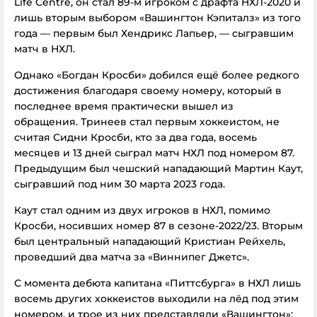
Life Centre, он стал 89-м игроком с драфта НХЛ-2020 и
лишь вторым выбором «Вашингтон Кэпиталз» из того
года — первым был Хендрикс Лапьер, — сыгравшим
матч в НХЛ.
Однако «Богдан Кросби» добился ещё более редкого
достижения благодаря своему номеру, который в
последнее время практически вышел из
обращения.
Тринеев стал первым хоккеистом, не
считая Сидни Кросби, кто
за два года
, восемь
месяцев и 13 дней
сыграл матч НХЛ под номером 87.
Предыдущим был чешский нападающий Мартин Каут,
сыгравший под ним 30 марта 2023 года.
Каут стал одним из двух игроков в НХЛ, помимо
Кросби, носивших номер 87 в сезоне-2022/23. Вторым
был центральный нападающий Кристиан Рейхель,
проведший два матча за «Виннипег Джетс».
С момента дебюта капитана «Питтсбурга» в НХЛ лишь
восемь других хоккеистов выходили на лёд под этим
номером, и трое из них представляли «Вашингтон»: