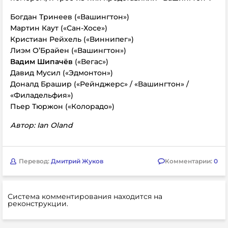
Богдан Тринеев («Вашингтон»)
Мартин Каут («Сан-Хосе»)
Кристиан Рейхель («Виннипег»)
Лиэм О’Брайен («Вашингтон»)
Вадим Шипачёв
(«Вегас»)
Давид Мусил («Эдмонтон»)
Доналд Брашир («Рейнджерс» / «Вашингтон» /
«Филадельфия»)
Пьер Тюржон («Колорадо»)
Автор: Ian Oland
Перевод:
Дмитрий Жуков
Комментарии:
0
Система комментирования находится на
реконструкции.