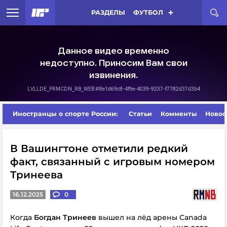
РАЗДЕЛЫ
ФУТБОЛ
Иностранцы о спорте России:
Статьи
Комменты
Новос
В Вашингтоне отметили редкий
факт, связанный с игровым номером
Тринеева
16.12.2025
0
Когда
Богдан Тринеев
вышел на лёд арены Canada