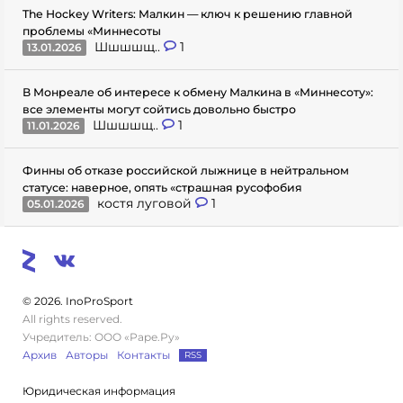
The Hockey Writers: Малкин — ключ к решению главной
проблемы «Миннесоты
Шшшшщ..
1
13.01.2026
В Монреале об интересе к обмену Малкина в «Миннесоту»:
все элементы могут сойтись довольно быстро
Шшшшщ..
1
11.01.2026
Финны об отказе российской лыжнице в нейтральном
статусе: наверное, опять «страшная русофобия
костя луговой
1
05.01.2026
© 2026. InoProSport
All rights reserved.
Учредитель: ООО «Раре.Ру»
Архив
Авторы
Контакты
RSS
Юридическая информация