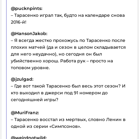
@pucknpints:
– Тарасенко играл так, будто на календаре снова
2016-й!
@HansonJakob:
– Я всегда жестко прохожусь по Тарасенко после
плохих матчей (да и сезон в целом складывается
для него неудачно), но сегодня он был
убийственно хорош. Работа рук – просто на
топовом уровне.
@jzulgad:
– Где вот такой Тарасенко был весь этот сезон? И
кто выходил в джерси под 91 номером до
сегодняшней игры?
@MuriFranz:
– Тарасенко восстал из мертвых, словно Ленин в
одной из серии «Симпсонов».
@weirdnotwild: