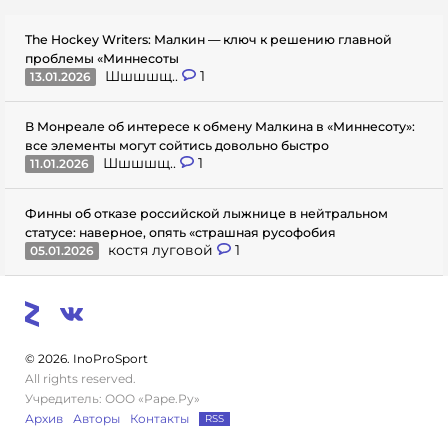
The Hockey Writers: Малкин — ключ к решению главной
проблемы «Миннесоты
Шшшшщ..
1
13.01.2026
В Монреале об интересе к обмену Малкина в «Миннесоту»:
все элементы могут сойтись довольно быстро
Шшшшщ..
1
11.01.2026
Финны об отказе российской лыжнице в нейтральном
статусе: наверное, опять «страшная русофобия
костя луговой
1
05.01.2026
© 2026. InoProSport
All rights reserved.
Учредитель: ООО «Раре.Ру»
Архив
Авторы
Контакты
RSS