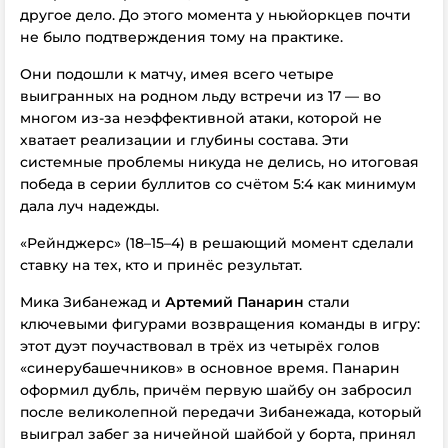
другое дело.
До этого момента у ньюйоркцев почти
не было подтверждения тому на практике.
Они подошли к матчу, имея всего четыре
выигранных
на родном льду
встречи из 17 — во
многом из-за неэффективной атаки, которой не
хватает реализации и глубины состава. Эти
системные проблемы никуда не делись, но итоговая
победа в серии буллитов со счётом 5:4 как минимум
дала луч надежды.
«Рейнджерс» (18–15–4) в решающий момент сделали
ставку на тех, кто и принёс результат.
Мика Зибанежад и
Артемий Панарин
стали
ключевыми фигурами возвращения команды в игру:
этот дуэт поучаствовал в трёх из четырёх голов
«синерубашечников» в основное время. Панарин
оформил дубль, причём первую шайбу он забросил
после великолепной передачи Зибанежада, который
выиграл забег за ничейной шайбой у борта, принял