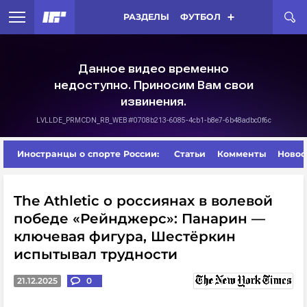
РАЗДЕЛЫ
ФУТБОЛ
Иностранцы о спорте России:
Статьи
Комменты
Новос
The Athletic о россиянах в волевой
победе «Рейнджерс»: Панарин —
ключевая фигура, Шестёркин
испытывал трудности
21.12.2025
0