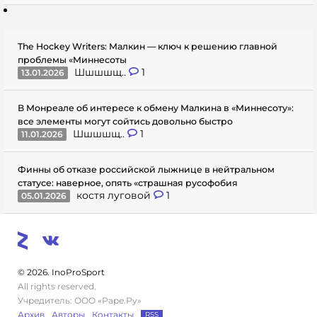
The Hockey Writers: Малкин — ключ к решению главной
проблемы «Миннесоты
Шшшшщ..
1
13.01.2026
В Монреале об интересе к обмену Малкина в «Миннесоту»:
все элементы могут сойтись довольно быстро
Шшшшщ..
1
11.01.2026
Финны об отказе российской лыжнице в нейтральном
статусе: наверное, опять «страшная русофобия
костя луговой
1
05.01.2026
© 2026. InoProSport
All rights reserved.
Учредитель: ООО «Раре.Ру»
Архив
Авторы
Контакты
RSS