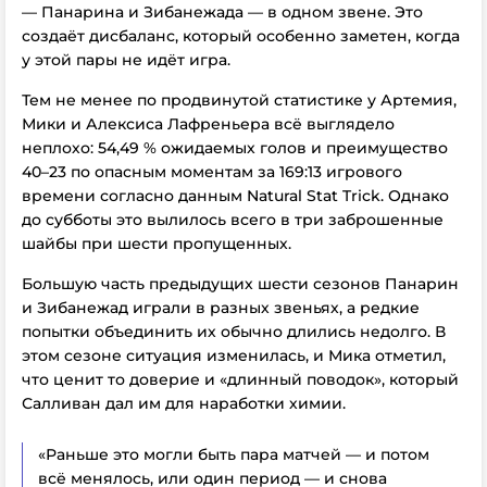
— Панарина и Зибанежада — в одном звене. Это
создаёт дисбаланс, который особенно заметен, когда
у этой пары не идёт игра.
Тем не менее по продвинутой статистике у Артемия,
Мики и Алексиса Лафреньера всё выглядело
неплохо: 54,49 % ожидаемых голов и преимущество
40–23 по опасным моментам за 169:13 игрового
времени согласно данным Natural Stat Trick. Однако
до субботы это вылилось всего в три заброшенные
шайбы при шести пропущенных.
Большую часть предыдущих шести сезонов Панарин
и Зибанежад играли в разных звеньях, а редкие
попытки объединить их обычно длились недолго. В
этом сезоне ситуация изменилась, и Мика отметил,
что ценит то доверие и «длинный поводок», который
Салливан дал им для наработки химии.
«Раньше это могли быть пара матчей — и потом
всё менялось, или один период — и снова