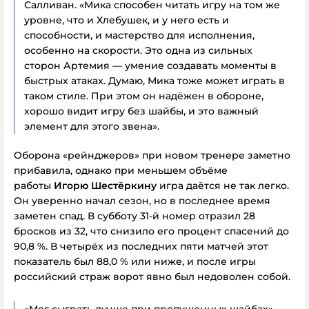
Салливан. «Мика способен читать игру на том же
уровне, что и Хлебушек, и у него есть и
способности, и мастерство для исполнения,
особенно на скорости. Это одна из сильных
сторон Артемия — умение создавать моменты в
быстрых атаках. Думаю, Мика тоже может играть в
таком стиле. При этом он надёжен в обороне,
хорошо видит игру без шайбы, и это важный
элемент для этого звена».
Оборона «рейнджеров»
при новом тренере
заметно
прибавила, однако
при меньшем объёме
работы
Игорю Шестёркину
игра
даётся
не так легко.
Он уверенно начал сезон, но в последнее время
заметен спад. В субботу 31-й номер отразил 28
бросков из 32, что снизило его процент спасений до
90,8 %. В четырёх из последних пяти матчей этот
показатель был 88,0 % или ниже, и после игры
российский страж ворот явно был недоволен собой.
«Мог сыграть лучше при пропущенных шайбах»,