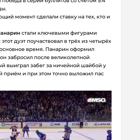
я победа в серии буллитов со счётом 5:4
ды.
ющий момент сделали ставку на тех, кто и
Панарин
стали ключевыми фигурами
этот дуэт поучаствовал в трёх из четырёх
 основное время. Панарин оформил
 он забросил после великолепной
й выиграл забег за ничейной шайбой у
ой приём и при этом точно выложил пас