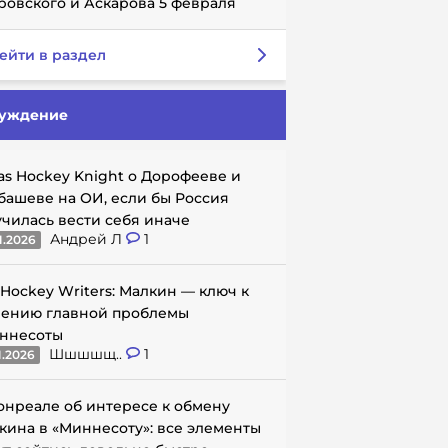
ровского и Аскарова 5 февраля
ейти в раздел
уждение
as Hockey Knight о Дорофееве и
башеве на ОИ, если бы Россия
училась вести себя иначе
Андрей Л
1
1.2026
 Hockey Writers: Малкин — ключ к
ению главной проблемы
ннесоты
Шшшшщ..
1
1.2026
онреале об интересе к обмену
кина в «Миннесоту»: все элементы