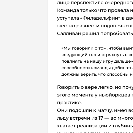
лицо перспективе очередног
Команда только что провела
уступала «Филадельфии» в дв
жёстко разнести подопечных 
Салливан решил попробовать
«Мы говорили о том, чтобы вый
следующий гол и стряхнуть с с
повлиять на нашу игру дальше»
способности команды добиватьс
должны верить, что способны на
Говорить о вере легко, но по
этого момента у ньюйоркцев 
практике.
Они подошли к матчу, имея в
льду
встречи из 17 — во мног
хватает реализации и глубин