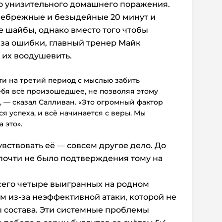
о унизительного домашнего поражения.
 небрежные и безыдейные 20 минут и
е шайбы, однако вместо того чтобы
за ошибки, главный тренер Майк
 их воодушевить.
ти на третий период с мыслью забить
ебя всё произошедшее, не позволяя этому
, — сказал Салливан. «Это огромный фактор
я успеха, и всё начинается с веры. Мы
 это».
чувствовать её — совсем другое дело.
До
почти не было подтверждения тому на
сего четыре выигранных
на родном
ом из-за неэффективной атаки, которой не
ы состава. Эти системные проблемы