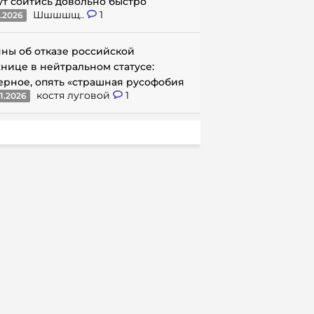
ут сойтись довольно быстро
Шшшшщ..
1
1.2026
ны об отказе российской
нице в нейтральном статусе:
ерное, опять «страшная русофобия
костя луговой
1
1.2026