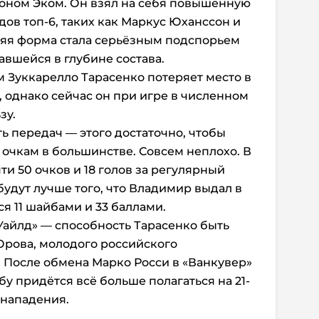
оном Эком. Он взял на себя повышенную
дов топ-6, таких как Маркус Юханссон и
няя форма стала серьёзным подспорьем
авшейся в глубине состава.
м Зуккарелло Тарасенко потеряет место в
 однако сейчас он
при игре в численном
зу.
ть передач — этого достаточно, чтобы
 очкам в большинстве. Совсем неплохо. В
ти 50 очков и 18 голов за регулярный
будут лучше того, что Владимир выдал в
ся 11 шайбами и 33 баллами.
айлд» — способность Тарасенко быть
Юрова, молодого российского
 После обмена Марко Росси в «Ванкувер»
бу придётся всё больше полагаться на 21-
 нападения.