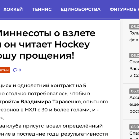
татьи
Комменты
Новости
ХОККЕЙ
ТЕННИС
ЕДИНОБОРСТВА
ФИГУРНОЕ 
ГО
06.
иннесоты о взлете
Гол
фев
 он читает Hockey
рошу прощения!
06.
Спа
Вас
татьи
0
и С
иях и однолетний контракт на 5
06.
 столько потребовалось, чтобы в
Асс
тройта»
Владимира Тарасенко
, опытного
еще
езонов в НХЛ с 30 и более голами, и -
рос
».
ва клуба присутствовал определённый
05.
Спа
ение
в последние годы
результативности