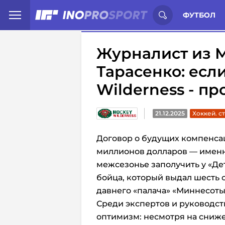
Иностранцы о спорте России:
С
ФУТБОЛ
Журналист из М
Тарасенко: если
Wilderness - п
21.12.2025
Хоккей. с
Договор о будущих компенсац
миллионов долларов — именно
межсезонье заполучить у «Де
бойца, который выдал шесть с
давнего «палача» «Миннесоты
Среди экспертов и руководст
оптимизм: несмотря на сниж