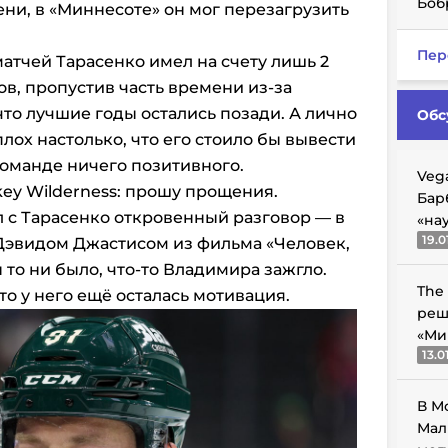
Боб
ни, в «Миннесоте» он мог перезагрузить
Пер
атчей Тарасенко имел на счету лишь 2
в, пропустив часть времени из-за
 что лучшие годы остались позади. А лично
Обс
плох настолько, что его стоило бы вывести
 команде ничего позитивного.
Veg
key Wilderness: прошу прощения.
Бар
 с Тарасенко откровенный разговор — в
«на
19.0
Дэвидом Джастисом из фильма «Человек,
 то ни было, что-то Владимира зажгло.
The
что у него ещё осталась мотивация.
реш
«Ми
13.0
В М
Мал