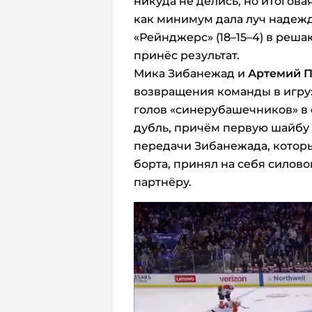
никуда не делись, но итогова
как минимум дала луч надеж
«Рейнджерс» (18–15–4) в реша
принёс результат.
Мика Зибанежад и
Артемий 
возвращения команды в игру: 
голов «синерубашечников» в
дубль, причём первую шайбу
передачи Зибанежада, которы
борта, принял на себя силов
партнёру.