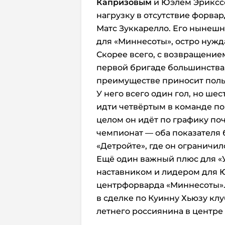
Капризовым
и Юэлем Эриксс
нагрузку в отсутствие форвар
Матс Зуккарелло. Его нынеш
для «Миннесоты», остро нужд
Скорее всего, с возвращение
первой бригаде большинства,
преимуществе
приносит поль
У него всего один гол, но шес
идти четвёртым в команде по
целом он идёт по графику поч
чемпионат — оба показателя 
«Детройте», где он ограничил
Ещё один важный плюс для «У
наставником и лидером для 
центрфорварда «Миннесоты».
в сделке по Куинну Хьюзу клу
летнего россиянина в центре