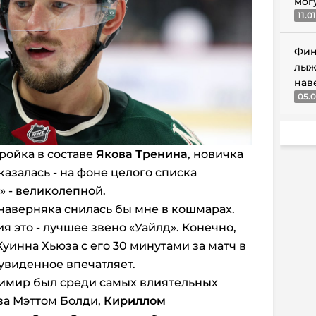
мог
11.0
Фин
лыж
нав
05.0
ройка в составе
Якова Тренина
, новичка
казалась -
на фоне целого списка
»
- великолепной.
 наверняка снилась бы мне в кошмарах.
 это - лучшее звено «Уайлд». Конечно,
уинна Хьюза с его 30 минутами за матч в
 увиденное впечатляет.
димир был среди самых влиятельных
за Мэттом Болди,
Кириллом