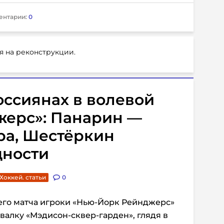
ентарии:
0
я на реконструкции.
россиянах в волевой
жерс»: Панарин —
ра, Шестёркин
дности
Хоккей. статьи
0
его матча игроки «Нью-Йорк Рейнджерс»
валку «Мэдисон-сквер-гарден», глядя в