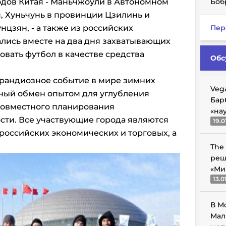
дов Китая - Маньчжоули в Автономном
Боб
, Хуньчунь в провинции Цзилинь и
цзян, - а также из российских
Пер
лись вместе на два дня захватывающих
овать футбол в качестве средства
Обс
грандиозное событие в мире зимних
Veg
чный обмен опытом для углубления
Бар
совместного планирования
«на
и. Все участвующие города являются
19.0
оссийских экономических и торговых, а
The
реш
«Ми
13.0
В М
Мал