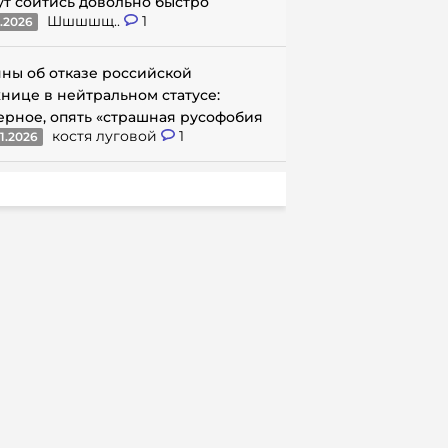
ут сойтись довольно быстро
Шшшшщ..
1
1.2026
ны об отказе российской
нице в нейтральном статусе:
ерное, опять «страшная русофобия
костя луговой
1
1.2026