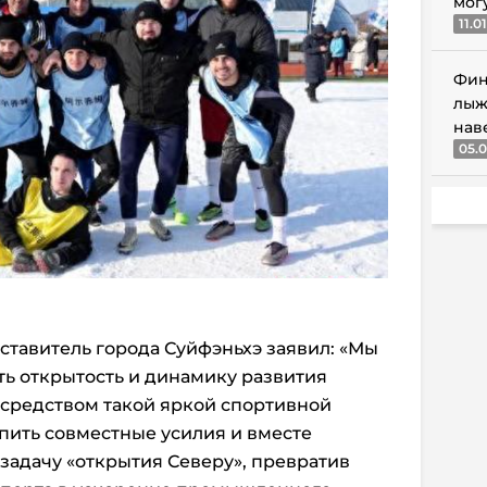
мог
11.0
Фин
лыж
нав
05.0
тавитель города Суйфэньхэ заявил: «Мы
ь открытость и динамику развития
осредством такой яркой спортивной
пить совместные усилия и вместе
 задачу «открытия Северу», превратив