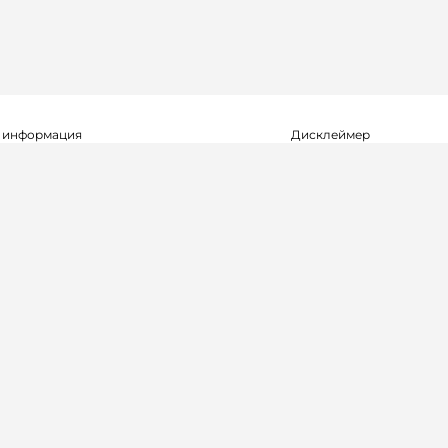
 информация
Дисклеймер
о о регистрации СМИ Эл №ФС77-72704
Редакция не несет ответ
альной службой по надзору в сфере
достоверность информа
мационных технологий и массовых
рекламных объявлениях.
(Роскомнадзор) 23.04.2018 г.
справочной информации