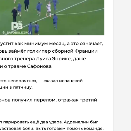
стит как минимум месяц, а это означает,
новь займёт голкипер сборной Франции
вного тренера Луиса Энрике, даже
и о травме Сафонова.
осто невероятно», — сказал испанский
ции в пятницу.
фонов получил перелом, отражая третий
л парировать ещё два удара. Адреналин был
чувствовал боли. Быть готовым помочь команде,