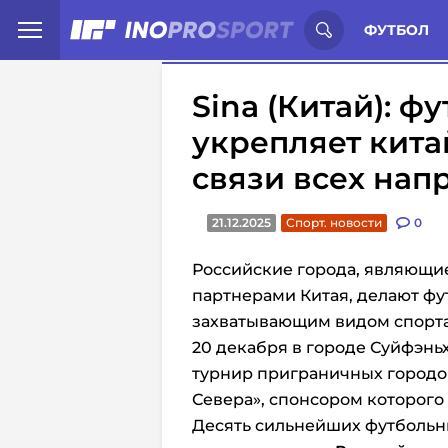
Иностранцы о спорте России:
С
ФУТБОЛ
Sina (Китай): ф
укрепляет кита
связи всех нап
21.12.2025
Спорт. новости
0
Российские города, являющи
партнерами Китая, делают фу
захватывающим видом спорта
20 декабря в городе Суйфэнь
турнир
приграничных городо
Севера», спонсором которого
Десять сильнейших футбольн