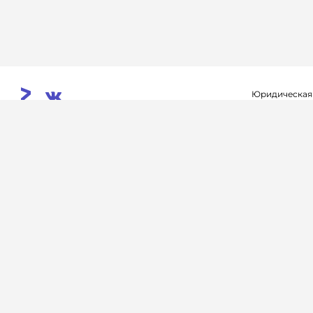
Юридическая
Свидетельств
© 2026. InoProSport
выдано федер
All rights reserved.
связи, инфор
Учредитель: ООО «Раре.Ру»
коммуникаций 
Архив
Авторы
Контакты
RSS