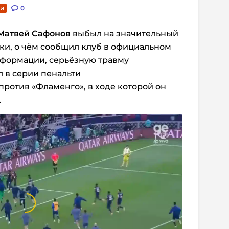
ьи
0
Матвей Сафонов
выбыл на значительный
уки, о чём сообщил клуб в официальном
формации, серьёзную травму
 в серии пенальти
ротив «Фламенго», в ходе которой он
.