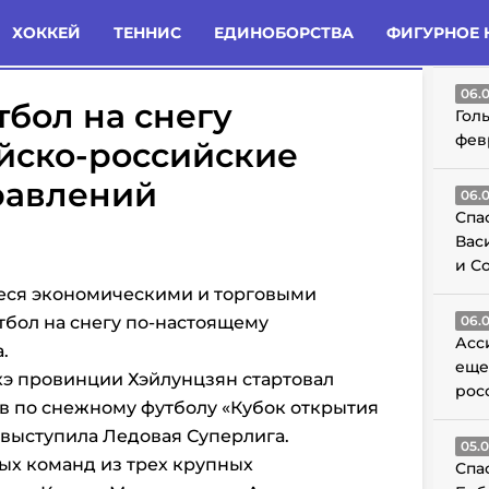
татьи
Комменты
Новости
ХОККЕЙ
ТЕННИС
ЕДИНОБОРСТВА
ФИГУРНОЕ 
ГО
06.
утбол на снегу
Гол
фев
йско-российские
равлений
06.
Спа
Вас
и С
еся экономическими и торговыми
тбол на снегу по-настоящему
06.
Асс
.
еще
хэ провинции Хэйлунцзян стартовал
рос
в
по снежному футболу «Кубок открытия
 выступила Ледовая Суперлига.
05.
ых команд из трех крупных
Спа