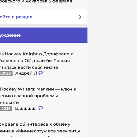
ровского и Аскарова 5 февраля
ейти в раздел
уждение
as Hockey Knight о Дорофееве и
башеве на ОИ, если бы Россия
училась вести себя иначе
Андрей Л
1
1.2026
 Hockey Writers: Малкин — ключ к
ению главной проблемы
ннесоты
Шшшшщ..
1
1.2026
онреале об интересе к обмену
кина в «Миннесоту»: все элементы