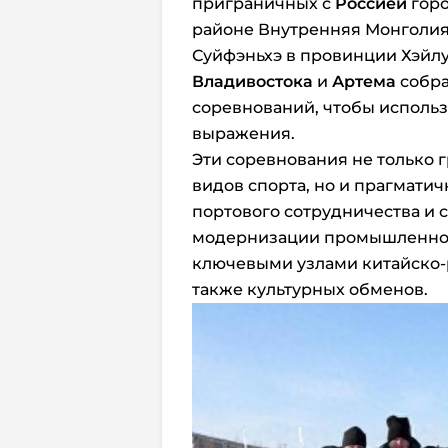
приграничных с
Россией
горо
районе Внутренняя Монголия
Суйфэньхэ в провинции Хэйлун
Владивостока
и
Артема
собра
соревнований, чтобы использ
выражения.
Эти соревнования не только 
видов спорта, но и прагмати
портового сотрудничества и 
модернизации промышленност
ключевыми узлами китайско-р
также культурных обменов.