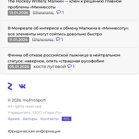
The Hockey Writers: Малкин — ключ к решению главной
проблемы «Миннесоты
Шшшшщ..
1
13.01.2026
В Монреале об интересе к обмену Малкина в «Миннесоту»:
все элементы могут сойтись довольно быстро
Шшшшщ..
1
11.01.2026
Финны об отказе российской лыжнице в нейтральном
статусе: наверное, опять «страшная русофобия
костя луговой
1
05.01.2026
© 2026. InoProSport
All rights reserved.
Учредитель: ООО «Раре.Ру»
Архив
Авторы
Контакты
RSS
Юридическая информация