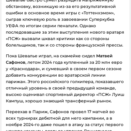
Шевалье быстро сумел разрядить напряженную
обстановку, возникшую из-за его результативной
ошибки в основное время игры с «Тоттенхэмом»,
сыграв ключевую роль в завоевании Суперкубка
УЕФА по итогам серии пенальти. Однако
последовавшие за этим выступления нового вратаря
«ПСЖ» вызвали шквал критики как со стороны
болельщиков, так и со стороны французской прессы.
Пока Шевалье играл, на скамейке сидел
Матвей
Сафонов
, летом 2024 года купленный за 20 млн евро
у «Краснодара», и сумевший в своем первом сезоне
добавить конкуренции во вратарской линии
парижан. Этого российского голкипера, показавшего
отличный уровень в своей предыдущей команде,
высоко оценивал спортивный директор «ПСЖ» Луиш
Кампуш, хорошо знающий трансферный рынок.
Переехав в Париж, Сафонов провел 17 матчей во
всех турнирах дебютной для него кампании, а в
ноябре 2024-го даже пошел в атаку за статус первого