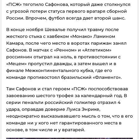
«ПСЖ» тяготило Сафонова, который даже столкнулся
с угрозой потери статуса первого вратаря сборной
России. Впрочем, футбол всегда дает второй шанс.
В конце ноября Шевалье получил травму после
жесткого стыка с хавбеком «Монако» Ламином
Камара, после чего место в воротах парижан занял
Сафонов. В матчах с «Ренном» и «Атлетиком»
россиянин отыграл на ноль, в противостоянии с
«Мецем» пропустил дважды, а затем вышел и в
финале Межконтинентального кубка, где его
команде противостоял бразильский «Фламенго».
Там Сафонов и стал героем «ПСЖ» поспособствовав
завоеванию шестого трофея за календарный год. В
серии пенальти российский голкипер отразил 4
удара, оправдав доверие Луиса Энрике,
неоднократно высказывавшего мысль о том, что в его
команде ни у кого нет гарантированного места в
основе, в том числе и у вратарей.