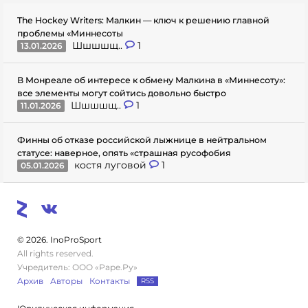
The Hockey Writers: Малкин — ключ к решению главной
проблемы «Миннесоты
Шшшшщ..
1
13.01.2026
В Монреале об интересе к обмену Малкина в «Миннесоту»:
все элементы могут сойтись довольно быстро
Шшшшщ..
1
11.01.2026
Финны об отказе российской лыжнице в нейтральном
статусе: наверное, опять «страшная русофобия
костя луговой
1
05.01.2026
© 2026. InoProSport
All rights reserved.
Учредитель: ООО «Раре.Ру»
Архив
Авторы
Контакты
RSS