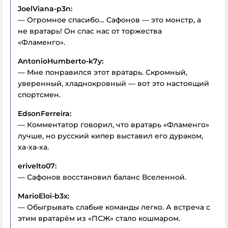
JoelViana-p3n:
— Огромное спасибо… Сафонов — это монстр, а
не вратарь! Он спас нас от торжества
«Фламенго».
AntonioHumberto-k7y:
— Мне понравился этот вратарь. Скромный,
уверенный, хладнокровный — вот это настоящий
спортсмен.
EdsonFerreira:
— Комментатор говорил, что вратарь «Фламенго»
лучше, но русский кипер выставил его дураком,
ха-ха-ха.
erivelto07:
— Сафонов восстановил баланс Вселенной.
MarioEloi-b3x:
— Обыгрывать слабые команды легко. А встреча с
этим вратарём из «ПСЖ» стало кошмаром.