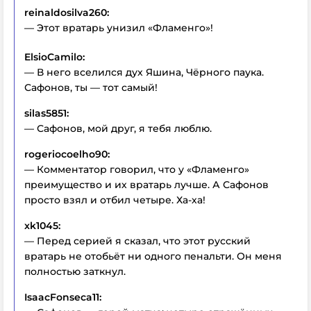
reinaldosilva260:
— Этот вратарь унизил «Фламенго»!
ElsioCamilo:
— В него вселился дух Яшина, Чёрного паука.
Сафонов, ты — тот самый!
silas5851:
— Сафонов, мой друг, я тебя люблю.
rogeriocoelho90:
— Комментатор говорил, что у «Фламенго»
преимущество и их вратарь лучше. А Сафонов
просто взял и отбил четыре. Ха-ха!
xk1045:
— Перед серией я сказал, что этот русский
вратарь не отобьёт ни одного пенальти. Он меня
полностью заткнул.
IsaacFonseca11: