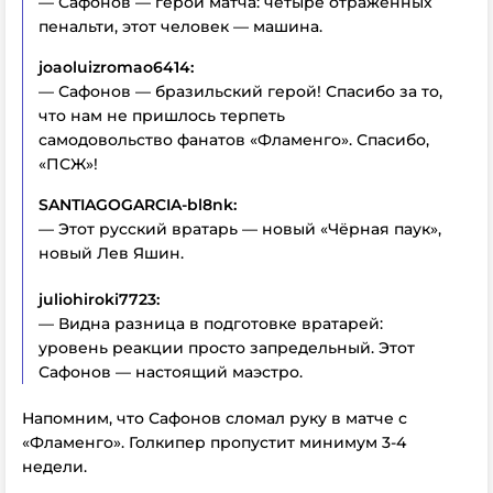
— Сафонов — герой матча: четыре отражённых
пенальти, этот человек — машина.
joaoluizromao6414:
— Сафонов — бразильский герой! Спасибо за то,
что нам не пришлось терпеть
самодовольство фанатов «Фламенго». Спасибо,
«ПСЖ»!
SANTIAGOGARCIA-bl8nk:
— Этот русский вратарь — новый «Чёрная паук»,
новый Лев Яшин.
juliohiroki7723:
— Видна разница в подготовке вратарей:
уровень реакции просто запредельный. Этот
Сафонов — настоящий маэстро.
Напомним, что Сафонов
сломал руку в матче с
«Фламенго». Голкипер пропустит минимум 3-4
недели.