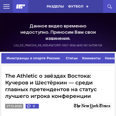
РАЗДЕЛЫ
ФУТБОЛ
Иностранцы о спорте России:
Статьи
Комменты
Новос
The Athletic о звёздах Востока:
Кучеров и Шестёркин — среди
главных претендентов на статус
лучшего игрока конференции
27.12.2025
0