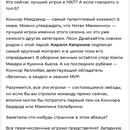
Кто сейчас лучший игрок в НХЛ? А если говорить о
топ-5?
Коннор Макдэвид — самый талантливый хоккеист в
мире. Можно утверждать, что Нэтан Маккиннон —
лучший игрок именно этого сезона, но это уже
немного другая категория. Леон Драйзайтль совсем
рядом с этой парой.
Кирилл Капризов
подписал
самый крупный контракт и в целом пока его
оправдывает. В обороне вечным остаётся спор Кэйла
Макара и Куинна Хьюза. А на последнем рубеже —
Коннор Хеллибак, действующий обладатель
«Везины», а заодно и звания MVP.
Разумеется, все эти игроки — состоявшиеся звёзды,
но если бы вы строили команду прямо сейчас,
вполне могли бы потратить первый пик на Коннора
Бедарда или Макклина Селебрини.
Заметили что-нибудь странное в этом абзаце?
Все перечисленные игроки представляют Западную