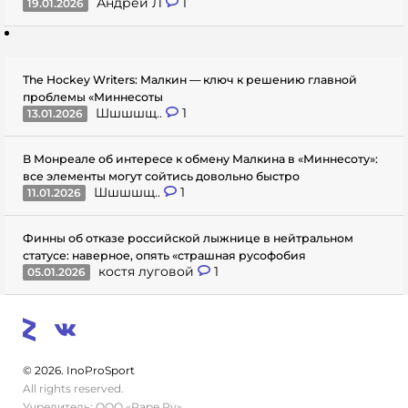
Андрей Л
1
19.01.2026
The Hockey Writers: Малкин — ключ к решению главной
проблемы «Миннесоты
Шшшшщ..
1
13.01.2026
В Монреале об интересе к обмену Малкина в «Миннесоту»:
все элементы могут сойтись довольно быстро
Шшшшщ..
1
11.01.2026
Финны об отказе российской лыжнице в нейтральном
статусе: наверное, опять «страшная русофобия
костя луговой
1
05.01.2026
© 2026. InoProSport
All rights reserved.
Учредитель: ООО «Раре.Ру»