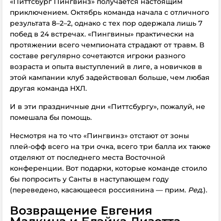
«
Питтсбург
Пингвинз»
получается
настоящим
приключением. Октябрь команда начала с отличного
результата 8–2–2, однако с тех пор одержала лишь 7
побед в 24 встречах.
«Пингвины» п
рактически на
протяжении всего чемпионата страдают от травм. В
составе регулярно сочетаются игроки разного
возраста и опыта выступлений в лиге, а новичков в
этой кампании клуб задействовал больше, чем любая
другая команда НХЛ.
И в эти праздничные дни «Питтсбургу», пожалуй, не
помешала бы помощь.
Несмотря на то что «Пингвинз» отстают от зоны
плей-офф всего на три очка,
всего три балла
их также
отделяют от последнего места Восточной
конференции. Вот подарки, которые команде стоило
бы попросить у Санты в наступающем году
(переведено, касающееся россиянина — прим.
Ред
.).
Возвращение Евгения