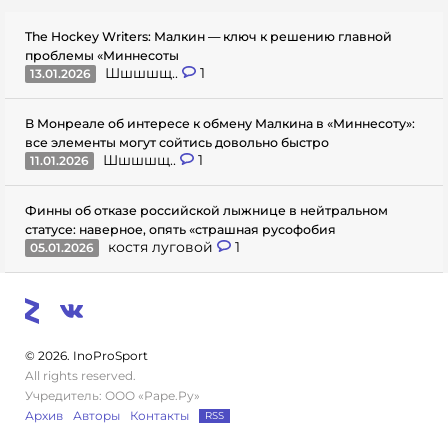
The Hockey Writers: Малкин — ключ к решению главной
проблемы «Миннесоты
Шшшшщ..
1
13.01.2026
В Монреале об интересе к обмену Малкина в «Миннесоту»:
все элементы могут сойтись довольно быстро
Шшшшщ..
1
11.01.2026
Финны об отказе российской лыжнице в нейтральном
статусе: наверное, опять «страшная русофобия
костя луговой
1
05.01.2026
© 2026. InoProSport
All rights reserved.
Учредитель: ООО «Раре.Ру»
Архив
Авторы
Контакты
RSS