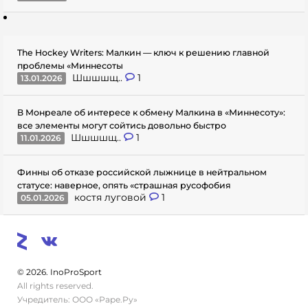
The Hockey Writers: Малкин — ключ к решению главной
проблемы «Миннесоты
Шшшшщ..
1
13.01.2026
В Монреале об интересе к обмену Малкина в «Миннесоту»:
все элементы могут сойтись довольно быстро
Шшшшщ..
1
11.01.2026
Финны об отказе российской лыжнице в нейтральном
статусе: наверное, опять «страшная русофобия
костя луговой
1
05.01.2026
© 2026. InoProSport
All rights reserved.
Учредитель: ООО «Раре.Ру»