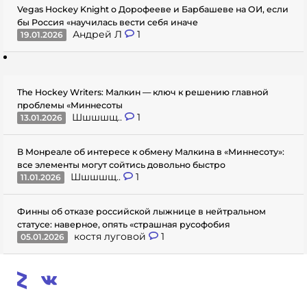
Vegas Hockey Knight о Дорофееве и Барбашеве на ОИ, если
бы Россия «научилась вести себя иначе
Андрей Л
1
19.01.2026
The Hockey Writers: Малкин — ключ к решению главной
проблемы «Миннесоты
Шшшшщ..
1
13.01.2026
В Монреале об интересе к обмену Малкина в «Миннесоту»:
все элементы могут сойтись довольно быстро
Шшшшщ..
1
11.01.2026
Финны об отказе российской лыжнице в нейтральном
статусе: наверное, опять «страшная русофобия
костя луговой
1
05.01.2026