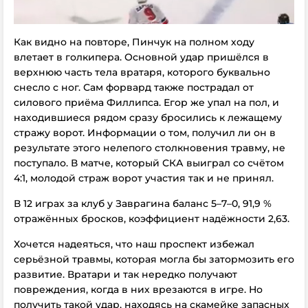
Как видно на повторе, Пинчук на полном ходу
влетает в голкипера. Основной удар пришёлся в
верхнюю часть тела вратаря, которого буквально
снесло с ног. Сам форвард также пострадал от
силового приёма Филлипса. Егор же упал на пол, и
находившиеся рядом сразу бросились к лежащему
стражу ворот. Информации о том, получил ли он в
результате этого нелепого столкновения
травму
, не
поступало. В матче, который СКА выиграл со счётом
4:1, молодой страж ворот участия так и не принял.
В 12 играх за клуб у Заврагина баланс 5–7–0, 91,9 %
отражённых бросков, коэффициент надёжности 2,63.
Хочется надеяться, что наш проспект избежал
серьёзной травмы, которая могла бы затормозить его
развитие. Вратари и так нередко получают
повреждения, когда в них врезаются в игре. Но
получить такой удар, находясь на скамейке запасных