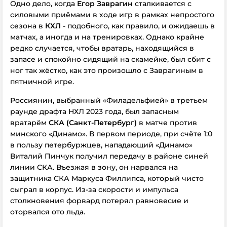
Одно дело, когда
Егор Заврагин
сталкивается с
силовыми приёмами в ходе игр в рамках непростого
сезона в
КХЛ
- подобного, как правило, и ожидаешь в
матчах, а иногда и на тренировках. Однако крайне
редко случается, чтобы вратарь, находящийся в
запасе и спокойно сидящий на скамейке, был сбит с
ног так жёстко, как это произошло с Заврагиным в
пятничной игре.
Россиянин, выбранный «Филадельфией» в третьем
раунде драфта НХЛ 2023 года, был запасным
вратарём
СКА (Санкт-Петербург)
в матче против
минского «Динамо». В первом периоде, при счёте 1:0
в пользу петербуржцев, нападающий «Динамо»
Виталий Пинчук получил передачу в районе синей
линии СКА. Въезжая в зону, он нарвался на
защитника СКА Маркуса Филлипса, который чисто
сыграл в корпус. Из-за скорости и импульса
столкновения форвард потерял равновесие и
оторвался ото льда.