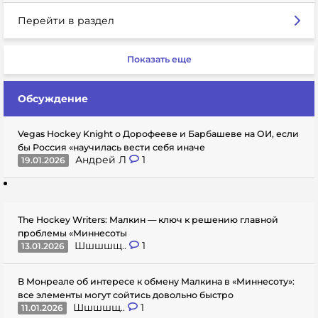
Перейти в раздел
Показать еще
Обсуждение
Vegas Hockey Knight о Дорофееве и Барбашеве на ОИ, если
бы Россия «научилась вести себя иначе
Андрей Л
1
19.01.2026
The Hockey Writers: Малкин — ключ к решению главной
проблемы «Миннесоты
Шшшшщ..
1
13.01.2026
В Монреале об интересе к обмену Малкина в «Миннесоту»:
все элементы могут сойтись довольно быстро
Шшшшщ..
1
11.01.2026