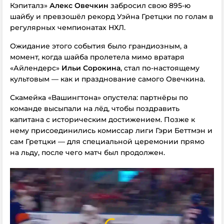
Кэпиталз»
Алекс Овечкин
забросил свою 895-ю
шайбу и превзошёл рекорд Уэйна Гретцки по голам в
регулярных чемпионатах НХЛ.
Ожидание этого события было грандиозным, а
момент, когда шайба пролетела мимо вратаря
«Айлендерс»
Ильи Сорокина
, стал по-настоящему
культовым — как и празднование самого Овечкина.
Скамейка «Вашингтона» опустела: партнёры по
команде высыпали на лёд, чтобы поздравить
капитана с историческим достижением. Позже к
нему присоединились комиссар лиги Гэри Беттмэн и
сам Гретцки — для специальной церемонии прямо
на льду, после чего матч был продолжен.