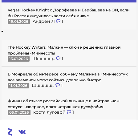
Vegas Hockey Knight о Дорофееве и Барбашеве на ОИ, если
бы Россия «научилась вести себя иначе
Андрей Л
1
19.01.2026
The Hockey Writers: Малкин — ключ к решению главной
проблемы «Миннесоты
Шшшшщ..
1
13.01.2026
В Монреале об интересе к обмену Малкина в «Миннесоту»:
все элементы могут сойтись довольно быстро
Шшшшщ..
1
11.01.2026
Финны об отказе российской лыжнице в нейтральном
статусе: наверное, опять «страшная русофобия
костя луговой
1
05.01.2026