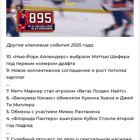
Другие ключевые события 2025 года:
10. «Нью-Йорк Айлендерс» выбрали Мэттью Шефера
под первым номером драфта
9. Новое коллективное соглашение и рост потолка
зарплат
…
7. Митч Марнер стал игроком «Вегас Голден Найтс»
6. «Ванкувер Кэнакс» обменяли Куинна Хьюза и Джей
Ти Миллера
5. Обмены с участием Микко Рантанена
4. «Флорида Пантерз» выиграли Кубок Стэнли второй
год подряд
…
2. Судебный процесс по делу о сексуальном насилии