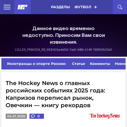
РАЗДЕЛЫ
ФУТБОЛ
Иностранцы о спорте России:
Статьи
Комменты
Новос
The Hockey News о главных
российских событиях 2025 года:
Капризов переписал рынок,
Овечкин — книгу рекордов
04.01.2026
0