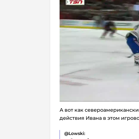
А вот как североамериканск
действия Ивана в этом игров
@Lowski: