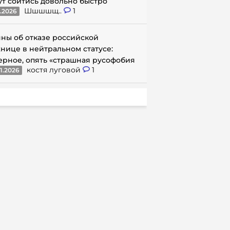
ут сойтись довольно быстро
Шшшшщ..
1
1.2026
ны об отказе российской
нице в нейтральном статусе:
ерное, опять «страшная русофобия
костя луговой
1
1.2026