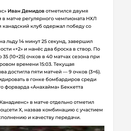
нс»
Иван Демидов
отметился двумя
 в матче регулярного чемпионата НХЛ
м канадский клуб одержал победу со
а льду 14 минут 25 секунд, завершил
сти «+2» и нанёс два броска в створ. По
 35 (10+25) очков в 40 матчах сезона при
ровом времени 15:03. Текущая
а достигла пяти матчей — 9 очков (3+6).
идировать в гонке бомбардиров среди
го форварда «Анахайма» Беккетта
«Канадиенс» в матче отдельно отметил
оцсети X, назвав комбинацию с участием
сполнению и качеству передачи.