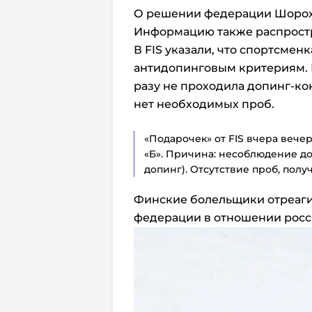
О решении федерации Шорохо
Информацию также распростр
В FIS указали, что спортсмен
антидопинговым критериям. П
разу не проходила допинг-кон
нет необходимых проб.
«
Подарочек» от FIS вчера вечер
«Б». П
ричина: несоблюдение до
допинг). Отсутствие проб, полу
Финские болельщики отреаг
федерации в отношении росс