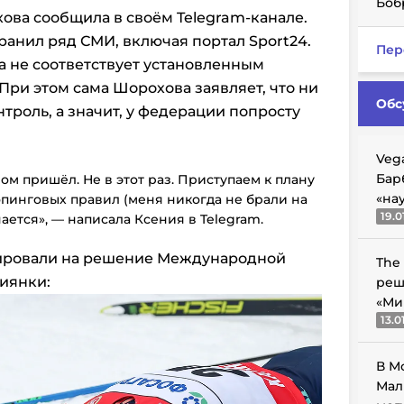
Боб
ва сообщила в своём Telegram-канале.
анил ряд СМИ, включая портал Sport24.
Пер
ка не соответствует установленным
ри этом сама Шорохова заявляет, что ни
Обс
троль, а значит, у федерации попросту
Veg
Бар
ом пришёл. Не в этот раз. Приступаем к плану
«на
пинговых правил (меня никогда не брали на
19.0
чается
», — написала Ксения в Telegram.
ировали на решение Международной
The
иянки:
реш
«Ми
13.0
В М
Мал