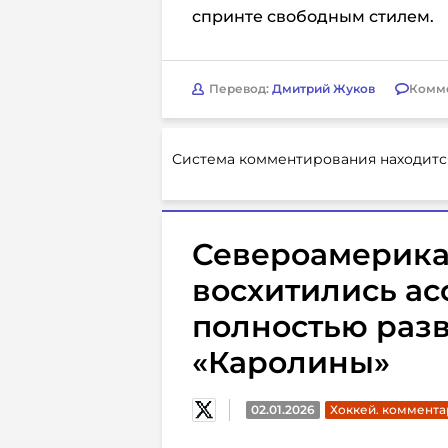
спринте свободным стилем.
Перевод:
Дмитрий Жуков
Комм
Система комментирования находитс
Североамерика
восхитились ас
полностью раз
«Каролины»
02.01.2026
Хоккей. коммента