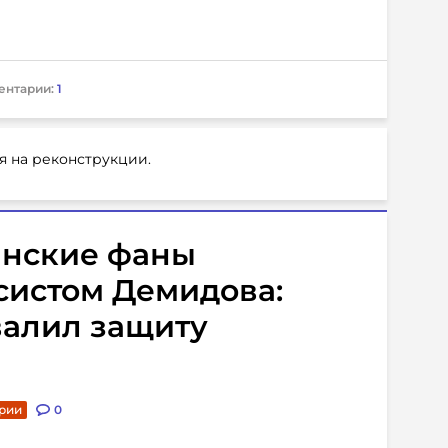
ентарии:
1
я на реконструкции.
нские фаны
систом Демидова:
валил защиту
рии
0