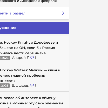
ровского и Аскарова 5 февраля
ейти в раздел
уждение
as Hockey Knight о Дорофееве и
башеве на ОИ, если бы Россия
училась вести себя иначе
Андрей Л
1
1.2026
 Hockey Writers: Малкин — ключ к
ению главной проблемы
ннесоты
Шшшшщ..
1
1.2026
онреале об интересе к обмену
кина в «Миннесоту»: все элементы