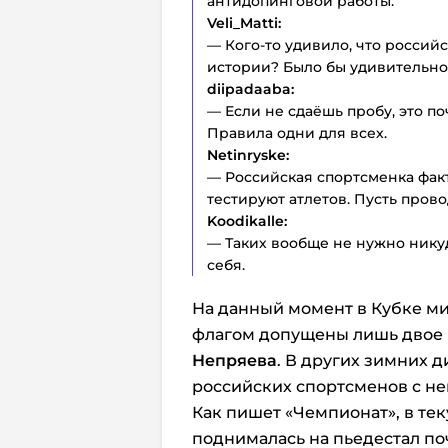
антидопинговой работы.
Veli_Matti:
— Кого-то удивило, что россий
истории? Было бы удивительно, 
diipadaaba:
— Если не сдаёшь пробу, это по
Правила одни для всех.
Netinryske:
— Российская спортсменка факт
тестируют атлетов. Пусть пров
Koodikalle:
— Таких вообще не нужно никуд
себя.
На данный момент в Кубке м
флагом допущены лишь двое
Непряева
. В других зимних 
российских спортсменов с не
Как пишет «Чемпионат», в те
поднималась на пьедестал поч