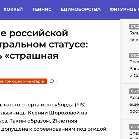
татьи
Комменты
Новости
ХОККЕЙ
ТЕННИС
ЕДИНОБОРСТВА
ФИГУРНОЕ 
ГО
06.
зе российской
Гол
фев
ральном статусе:
ь «страшная
06.
Спа
Вас
и С
е гонки. комментарии
1
06.
Асс
еще
жного спорта и сноуборда (FIS)
рос
ой лыжницы
Ксении Шороховой
на
са. Таким образом, 21-летняя
05.
 допущена к соревнованиям под эгидой
Спа