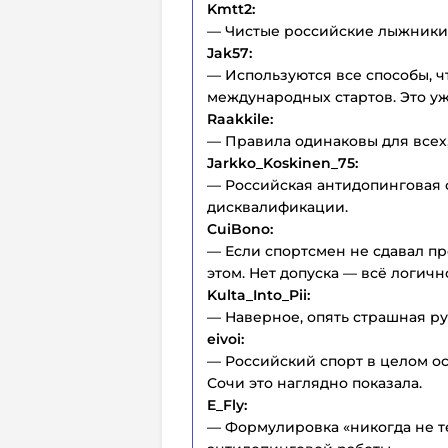
Kmtt2:
— Чистые российские лыжники?
Jak57:
— Используются все способы, 
международных стартов. Это у
Raakkile:
— Правила одинаковы для всех,
Jarkko_Koskinen_75:
— Российская антидопинговая с
дисквалификации.
CuiBono:
— Если спортсмен не сдавал пр
этом. Нет допуска — всё логичн
Kulta_Into_Pii:
— Наверное, опять страшная р
eivoi:
— Российский спорт в целом о
Сочи это наглядно показала.
E_Fly:
— Формулировка «никогда не т