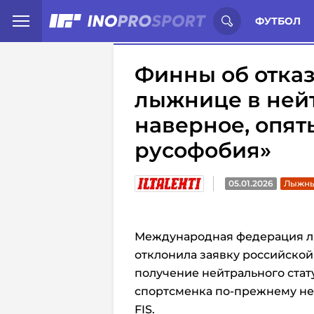
Иностранцы о спорте России:
С
ФУТБОЛ
Финны об отка
лыжнице в нейт
наверное, опят
русофобия»
05.01.2026
Лыжны
Международная федерация лы
отклонила заявку российск
получение нейтрального стату
спортсменка по-прежнему не
FIS.