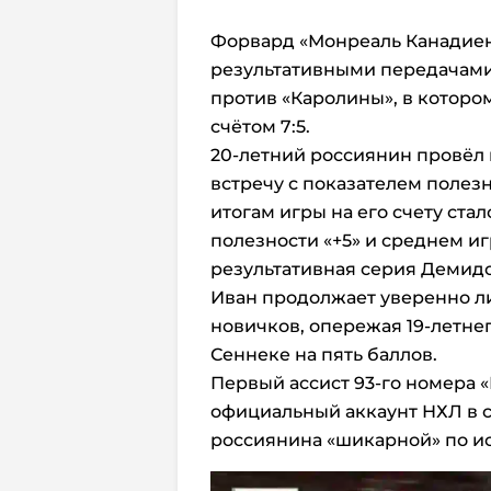
Форвард «Монреаль Канадие
результативными передачами
против «Каролины», в которо
счётом 7:5.
20-летний россиянин провёл н
встречу с показателем полезно
итогам игры на его счету стало
полезности «+5» и среднем иг
результативная серия Демидов
Иван продолжает уверенно л
новичков, опережая 19-летне
Сеннеке на пять баллов.
Первый ассист 93-го номера 
официальный аккаунт НХЛ в с
россиянина «шикарной» по и