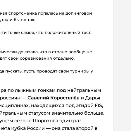
ская спортсменка попалась на допинговой
если бы не так.
чти то же самое, что положительный тест.
ически доказала, что в стране вообще не
одят свои соревнования отдельно.
а пускать, пусть проводят свои турниры у
ира по лыжным гонкам под нейтральным
 россиян —
Савелий Коростелёв
и
Дарья
дисциплинах, находящихся под эгидой FIS,
йтральным статусом значительно больше.
кущем сезоне Шорохова один раз
ёта Кубка России — она стала второй в