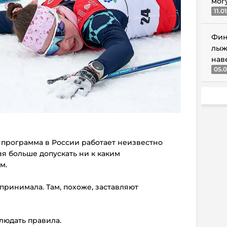
мог
11.0
Фин
лыж
нав
05.0
 программа в России работает неизвестно
зя больше допускать ни к каким
м.
 принимала. Там, похоже, заставляют
людать правила.