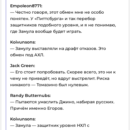
Empoleon8771:
— Честно говоря, этот обмен мне не особо
понятен. У «Питтсбурга» и так перебор
защитников подобного уровня, и я не понимаю,
где Замула вообще будет играть.
Koivunsons:
— Замулу выставляли на драфт отказов. Это
обмен под АХЛ.
Jack Green:
— Его стоит попробовать. Скорее всего, это ни к
чему не приведёт, но вдруг выстрелит. Риска
никакого — Томазино был нулевым.
Randy Butternubs:
— Пытаются умаслить Джино, набирая русских.
Причём именно Егоров.
Koivunsons:
— Замула — защитник уровня НХЛ с