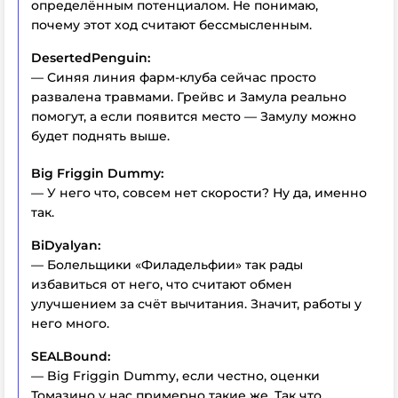
определённым потенциалом. Не понимаю,
почему этот ход считают бессмысленным.
DesertedPenguin:
— Синяя линия фарм-клуба сейчас просто
развалена травмами. Грейвс и Замула реально
помогут, а если появится место — Замулу можно
будет поднять выше.
Big Friggin Dummy:
— У него что, совсем нет скорости? Ну да, именно
так.
BiDyalyan:
— Болельщики «Филадельфии» так рады
избавиться от него, что считают обмен
улучшением за счёт вычитания. Значит, работы у
него много.
SEALBound:
— Big Friggin Dummy, если честно, оценки
Томазино у нас примерно такие же. Так что