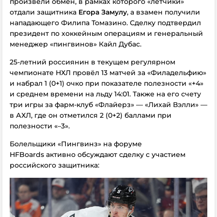
произвели обмен, в рамках которого «летчики»
отдали защитника
Егора Замулу
, а взамен получили
нападающего Филипа Томазино. Сделку подтвердил
президент по хоккейным операциям и генеральный
менеджер «пингвинов» Кайл Дубас.
25-летний россиянин в текущем регулярном
чемпионате НХЛ провёл 13 матчей за «Филадельфию»
и набрал 1 (0+1) очко при показателе полезности «+4»
и среднем времени на льду 14:01. Также на его счету
три игры за фарм-клуб «Флайерз» — «Лихай Вэлли» —
в АХЛ, где он отметился 2 (0+2) баллами при
полезности «–3».
Болельщики «Пингвинз» на форуме
HFBoards активно обсуждают сделку с участием
российского защитника: