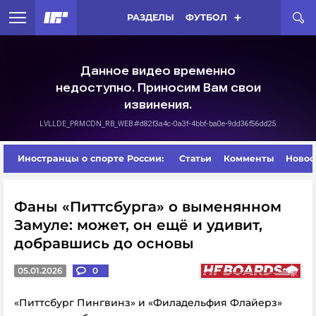
РАЗДЕЛЫ
ФУТБОЛ
Иностранцы о спорте России:
Статьи
Комменты
Новос
Фаны «Питтсбурга» о выменянном
Замуле: может, он ещё и удивит,
добравшись до основы
05.01.2026
0
«Питтсбург Пингвинз» и «Филадельфия Флайерз»