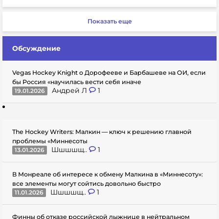
Показать еще
Обсуждение
Vegas Hockey Knight о Дорофееве и Барбашеве на ОИ, если
бы Россия «научилась вести себя иначе
Андрей Л
1
19.01.2026
The Hockey Writers: Малкин — ключ к решению главной
проблемы «Миннесоты
Шшшшщ..
1
13.01.2026
В Монреале об интересе к обмену Малкина в «Миннесоту»:
все элементы могут сойтись довольно быстро
Шшшшщ..
1
11.01.2026
Финны об отказе российской лыжнице в нейтральном