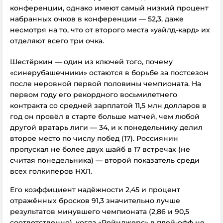
конференции, однако имеют самый низкий процент
набранных очков в конференции — 52,3, даже
несмотря на то, что от второго места «уайлд-кард» их
отделяют всего три очка.
Шестёркин — один из ключей того, почему
«синерубашечники» остаются в борьбе за постсезон
после неровной первой половины чемпионата. На
первом году его рекордного восьмилетнего
контракта со средней зарплатой 11,5 млн долларов в
год он провёл в старте больше матчей, чем любой
другой вратарь лиги — 34, и к понедельнику делил
второе место по числу побед (17). Россиянин
пропускал не более двух шайб в 17 встречах (не
считая понедельника) — второй показатель среди
всех голкиперов НХЛ.
Его коэффициент надёжности 2,45 и процент
отражённых бросков 91,3 значительно лучше
результатов минувшего чемпионата (2,86 и 90,5
соответственно), когда «Рейнджерс» в плей-офф не