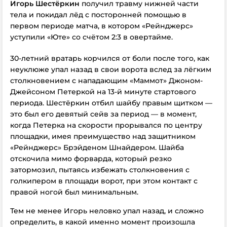
Игорь Шестёркин
получил травму нижней части
тела и покидал лёд с посторонней помощью в
первом периоде матча, в котором «Рейнджерс»
уступили «Юте» со счётом 2:3 в овертайме
.
30-летний вратарь корчился от боли после того, как
неуклюже упал назад в свои ворота вслед за лёгким
столкновением с нападающим «Маммот» Джоном-
Джейсоном Петеркой на 13-й минуте стартового
периода. Шестёркин отбил шайбу правым щитком —
это был его девятый сейв за период — в момент,
когда Петерка на скорости прорывался по центру
площадки, имея преимущество над защитником
«Рейнджерс» Брэйденом Шнайдером. Шайба
отскочила мимо форварда, который резко
затормозил, пытаясь избежать столкновения с
голкипером в площади ворот, при этом контакт с
правой ногой был минимальным.
Тем не менее Игорь неловко упал назад, и сложно
определить, в какой именно момент произошла