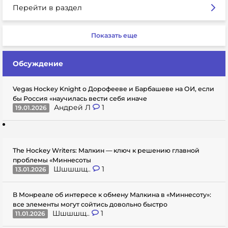
Перейти в раздел
Показать еще
Обсуждение
Vegas Hockey Knight о Дорофееве и Барбашеве на ОИ, если
бы Россия «научилась вести себя иначе
Андрей Л
1
19.01.2026
The Hockey Writers: Малкин — ключ к решению главной
проблемы «Миннесоты
Шшшшщ..
1
13.01.2026
В Монреале об интересе к обмену Малкина в «Миннесоту»:
все элементы могут сойтись довольно быстро
Шшшшщ..
1
11.01.2026