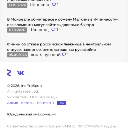
Шшшшщ..
1
13.01.2026
В Монреале об интересе к обмену Малкина в «Миннесоту»:
все элементы могут сойтись довольно быстро
Шшшшщ..
1
11.01.2026
Финны об отказе российской лыжнице в нейтральном
статусе: наверное, опять «страшная русофобия
костя луговой
1
05.01.2026
© 2026. InoProSport
All rights reserved.
Учредитель: ООО «Раре.Ру»
Архив
Авторы
Контакты
RSS
Юридическая информация
Свидетельство о регистрации СМИ Эл №ФС77-72704 выдано