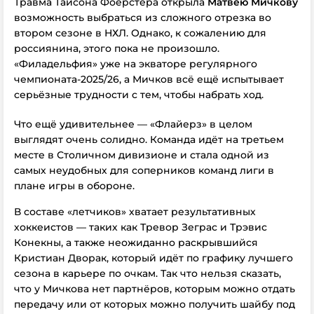
Травма Тайсона Фоерстера открыла
Матвею Мичкову
возможность выбраться из сложного отрезка во
втором сезоне в НХЛ. Однако, к сожалению для
россиянина, этого пока не произошло.
«Филадельфия» уже на экваторе регулярного
чемпионата
-2025/26, а Мичков всё ещё испытывает
серьёзные трудности с тем, чтобы набрать ход.
Что ещё удивительнее — «Флайерз» в целом
выглядят очень солидно. Команда идёт на третьем
месте в Столичном дивизионе и стала одной из
самых неудобных для соперников команд лиги в
плане игры в обороне.
В составе «летчиков» хватает результативных
хоккеистов — таких как Тревор Зеграс и Трэвис
Конекны, а также неожиданно раскрывшийся
Кристиан Дворак, который идёт по графику лучшего
сезона в карьере по очкам. Так что нельзя сказать,
что у Мичкова нет партнёров, которым можно отдать
передачу или от которых можно получить шайбу под