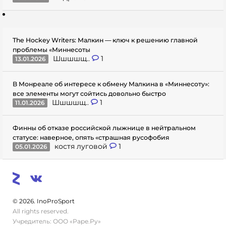
The Hockey Writers: Малкин — ключ к решению главной
проблемы «Миннесоты
Шшшшщ..
1
13.01.2026
В Монреале об интересе к обмену Малкина в «Миннесоту»:
все элементы могут сойтись довольно быстро
Шшшшщ..
1
11.01.2026
Финны об отказе российской лыжнице в нейтральном
статусе: наверное, опять «страшная русофобия
костя луговой
1
05.01.2026
© 2026. InoProSport
All rights reserved.
Учредитель: ООО «Раре.Ру»