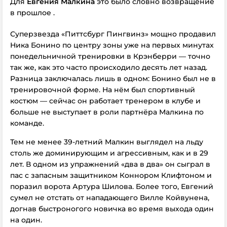
Для
Евгения Малкина
это было словно возвращение
в прошлое .
Суперзвезда «Питтсбург Пингвинз» мощно продавил
Ника Бонино по центру зоны уже на первых минутах
понедельничной тренировки в Крэнберри — точно
так же, как это часто происходило десять лет назад.
Разница заключалась лишь в одном: Бонино был не в
тренировочной форме. На нём был спортивный
костюм — сейчас он работает тренером в клубе и
больше не выступает в роли партнёра Малкина по
команде.
Тем не менее 39-летний Малкин выглядел на льду
столь же доминирующим и агрессивным, как и в 29
лет. В одном из упражнений «два в два» он сыграл в
пас с запасным защитником Коннором Клифтоном и
поразил ворота Артура Шилова. Более того, Евгений
сумел не отстать от нападающего Вилле Койвунена,
догнав быстроногого новичка во время выхода один
на один.