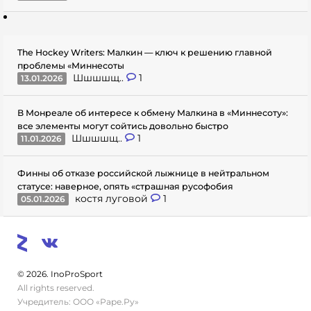
The Hockey Writers: Малкин — ключ к решению главной
проблемы «Миннесоты
Шшшшщ..
1
13.01.2026
В Монреале об интересе к обмену Малкина в «Миннесоту»:
все элементы могут сойтись довольно быстро
Шшшшщ..
1
11.01.2026
Финны об отказе российской лыжнице в нейтральном
статусе: наверное, опять «страшная русофобия
костя луговой
1
05.01.2026
© 2026. InoProSport
All rights reserved.
Учредитель: ООО «Раре.Ру»