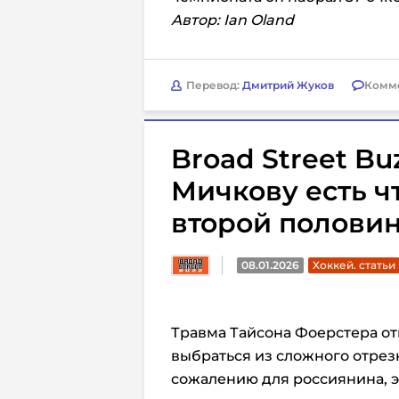
Автор: Ian Oland
Перевод:
Дмитрий Жуков
Комм
Broad Street Bu
Мичкову есть ч
второй половин
08.01.2026
Хоккей. статьи
Травма Тайсона Фоерстера о
выбраться из сложного отрезк
сожалению для россиянина, э