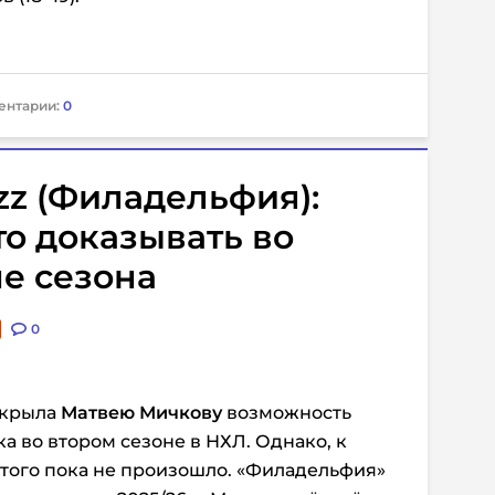
ентарии:
0
zz (Филадельфия):
то доказывать во
е сезона
0
ткрыла
Матвею Мичкову
возможность
а во втором сезоне в НХЛ. Однако, к
того пока не произошло. «Филадельфия»