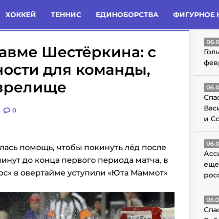
татьи
Комменты
Новости
ХОККЕЙ
ТЕННИС
ЕДИНОБОРСТВА
ФИГУРНОЕ 
ГО
06.
авме Шестёркина: с
Гол
фев
ности для команды,
 зрелище
06.
Спа
Вас
0
и С
06.
ась помощь, чтобы покинуть лёд после
Асс
инут до конца первого периода матча, в
еще
рс»
в овертайме
уступили «Юта Маммот»
рос
05.
Спа