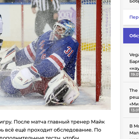
Боб
Пер
Обс
Veg
Бар
«на
19.0
The
реш
«Ми
13.0
игру. После матча главный тренер Майк
В М
рь всё ещё проходит обследование. По
Мал
 дополнительные тесты, чтобы