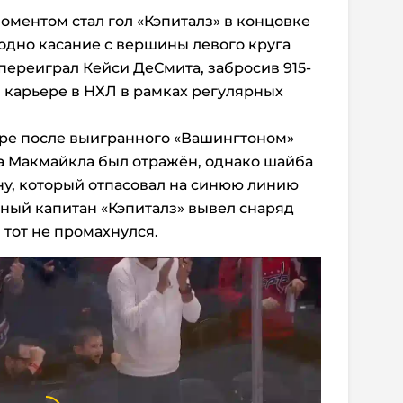
ментом стал гол «Кэпиталз» в концовке
 одно касание с вершины левого круга
переиграл Кейси ДеСмита, забросив 915-
 карьере в НХЛ в рамках регулярных
оре после выигранного «Вашингтоном»
а Макмайкла был отражён, однако шайба
ну, который отпасовал на синюю линию
ный капитан «Кэпиталз» вывел снаряд
 тот не промахнулся.