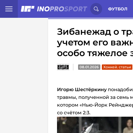
Иностранцы о спорте России:
С
ФУТБОЛ
Зибанежад о тр
учетом его важ
особо тяжелое
08.01.2026
Хоккей. статьи
Игорю Шестёркину
понадобил
травмы, полученной за семь м
котором «Нью-Йорк Рейндже
со счётом 2:3.