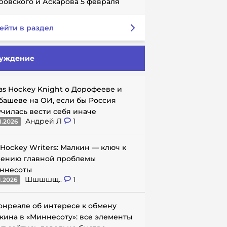
ровского и Аскарова 5 февраля
ейти в раздел
уждение
as Hockey Knight о Дорофееве и
башеве на ОИ, если бы Россия
училась вести себя иначе
Андрей Л
1
1.2026
 Hockey Writers: Малкин — ключ к
ению главной проблемы
ннесоты
Шшшшщ..
1
1.2026
онреале об интересе к обмену
кина в «Миннесоту»: все элементы