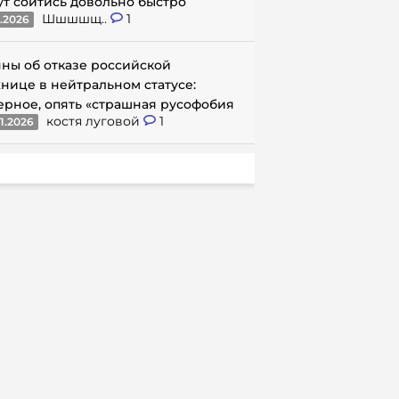
ут сойтись довольно быстро
Шшшшщ..
1
1.2026
ны об отказе российской
нице в нейтральном статусе:
ерное, опять «страшная русофобия
костя луговой
1
1.2026