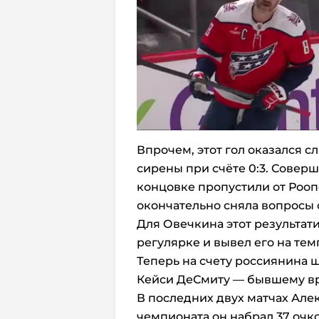
Впрочем, этот гол оказался с
сирены при счёте 0:3. Соверш
концовке пропустили от Рооп
окончательно сняла вопросы 
Для Овечкина этот результати
регулярке и вывел его на темп
Теперь на счету россиянина 
Кейси ДеСмиту — бывшему вр
В последних двух матчах Алекс
чемпионата он набрал 37 очков