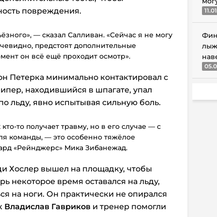
мог
ность повреждения.
11.0
ёзного», — сказал Салливан. «Сейчас я не могу
Фин
 очевидно, предстоят дополнительные
лыж
мент он всё ещё проходит осмотр».
нав
05.0
н Петерка минимально контактировал с
кипер, находившийся в шпагате, упал
по льду, явно испытывая сильную боль.
 кто-то получает травму, но в его случае — с
ля команды, — это особенно тяжёлое
ард «Рейнджерс» Мика Зибанежад.
ди Хослер вышел на площадку, чтобы
рь некоторое время оставался на льду,
ся на ноги. Он практически не опирался
к
Владислав Гавриков
и тренер помогли