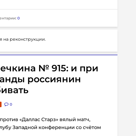
ентарии:
0
я на реконструкции.
ечкина № 915: и при
анды россиянин
бивать
0
против «Даллас Старз»
вялый матч
,
лубу Западной конференции со счётом