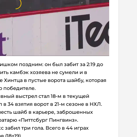
лишком поздним: он был забит за 2:19 до
ить камбэк хозяева не сумели и в
е Хинтца в пустые ворота шайбу, которая
о победителе.
вный выстрел стал 18-м в текущей
 в 34 взятия ворот в 21-м сезоне в НХЛ.
шесть шайб в карьере, заброшенных
атарю «Питтсбург Пингвинз».
 забил три гола. Всего в 44 играх
 (18+19).