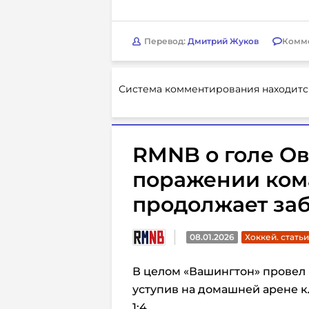
Перевод:
Дмитрий Жуков
Комм
Система комментирования находитс
RMNB о голе Ов
поражении ком
продолжает за
08.01.2026
Хоккей. статьи
В целом «Вашингтон» провел 
уступив
на домашней арене
к
1:4.