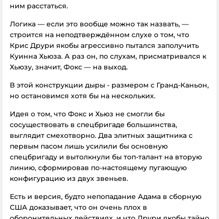
ним расстаться.
Логика — если это вообще можно так назвать, —
строится на неподтверждённом слухе о том, что
Крис Друри якобы агрессивно пытался заполучить
Куинна Хьюза. А раз он, по слухам, присматривался к
Хьюзу, значит, Фокс — на выход.
В этой конструкции дыры - размером с Гранд-Каньон,
но остановимся хотя бы на нескольких.
Идея о том, что Фокс и Хьюз не смогли бы
сосуществовать в спецбригаде большинства,
выглядит смехотворно. Два элитных защитника с
первым пасом лишь усилили бы основную
спецбригаду и вытолкнули бы топ-талант на вторую
линию, сформировав по-настоящему пугающую
конфигурацию из двух звеньев.
Есть и версия, будто непопадание Адама в сборную
США доказывает, что он очень плох в
оборонительных действиях, и что Друри якобы тайно