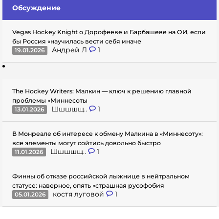
Обсуждение
Vegas Hockey Knight о Дорофееве и Барбашеве на ОИ, если
бы Россия «научилась вести себя иначе
Андрей Л
1
19.01.2026
The Hockey Writers: Малкин — ключ к решению главной
проблемы «Миннесоты
Шшшшщ..
1
13.01.2026
В Монреале об интересе к обмену Малкина в «Миннесоту»:
все элементы могут сойтись довольно быстро
Шшшшщ..
1
11.01.2026
Финны об отказе российской лыжнице в нейтральном
статусе: наверное, опять «страшная русофобия
костя луговой
1
05.01.2026