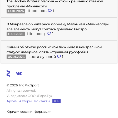
The Hockey Writers: Малкин — ключ к решению главной
проблемы «Миннесоты
Шшшшщ..
1
13.01.2026
В Монреале об интересе к обмену Малкина в «Миннесоту»:
все элементы могут сойтись довольно быстро
Шшшшщ..
1
11.01.2026
Финны об отказе российской лыжнице в нейтральном
статусе: наверное, опять «страшная русофобия
костя луговой
1
05.01.2026
© 2026. InoProSport
All rights reserved.
Учредитель: ООО «Раре.Ру»
Архив
Авторы
Контакты
RSS
Юридическая информация