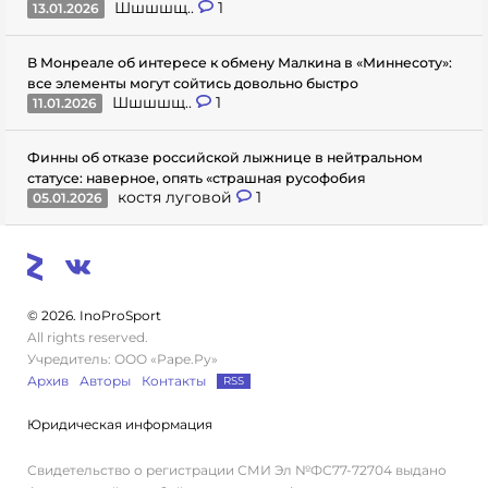
Шшшшщ..
1
13.01.2026
В Монреале об интересе к обмену Малкина в «Миннесоту»:
все элементы могут сойтись довольно быстро
Шшшшщ..
1
11.01.2026
Финны об отказе российской лыжнице в нейтральном
статусе: наверное, опять «страшная русофобия
костя луговой
1
05.01.2026
© 2026. InoProSport
All rights reserved.
Учредитель: ООО «Раре.Ру»
Архив
Авторы
Контакты
RSS
Юридическая информация
Свидетельство о регистрации СМИ Эл №ФС77-72704 выдано