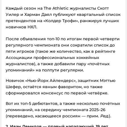
Каждый сезон на The Athletic журналисты Скотт
Уилер и Харман Даял публикуют квартальный список
претендентов на «Колдер Трофи», ранжируя лучших
новичков НХЛ.
После объявления топ-10 по итогам первой четверти
регулярного чемпионата они сократили список до
пяти игроков (такое же количество, как в рейтинге
Ассоциации профессиональных хоккейных
журналистов), а также добавили пару «почётных
упоминаний» на полпути регулярки.
Новичок «Нью-Йорк Айлендерс», защитник Мэттью
Шефер, остаётся явным фаворитом, но также
сформировался консенсус по первой четвёрке.
Вот их топ-5 дебютантов, а также несколько почётных
упоминаний, на середину чемпионата 2025–26
(переведено, касающееся россиян — прим.
Ред
.).
2. Иван Демидов — правый нападающий, 19 лет,