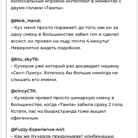
колоссальный игровой интеллект в моментах с
двумя голами «Тампы».
@Nick_Hand:
– Куч меня просто поражает: до того, как он за
одну смену в большинстве забил гол и сделал
ассист, он провел на льду почти 4 минуты!
Невероятно видеть подобное.
@blu_sky76:
– Кучеров уже который раз досаждает нашему
«Сент-Луису». Хотелось бы больше никогда не
слышать его имени.
@cincyCTK:
– Кучеров провел просто шикарную смену в
большинстве, когда «Тампа» забила сразу 2 гола.
Кстати, пас на Бьоркстранда тоже вышел
офигенным.
@Fuzzy-Experience-441:
– Как же Кучеров придумывает комбинации,