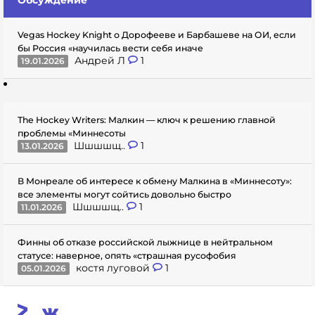
Vegas Hockey Knight о Дорофееве и Барбашеве на ОИ, если
бы Россия «научилась вести себя иначе
Андрей Л
1
19.01.2026
The Hockey Writers: Малкин — ключ к решению главной
проблемы «Миннесоты
Шшшшщ..
1
13.01.2026
В Монреале об интересе к обмену Малкина в «Миннесоту»:
все элементы могут сойтись довольно быстро
Шшшшщ..
1
11.01.2026
Финны об отказе российской лыжнице в нейтральном
статусе: наверное, опять «страшная русофобия
костя луговой
1
05.01.2026