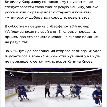
Кириллу Капризову
по-прежнему не удается как
следует завести свою снайперскую машину, однако
российский форвард вовсю старается помогать
«Миннесоте» добиваться хороших результатов.
В субботнем поединке с «Баффало» 97-й номер
«Уайлд» записал на свой счет 3 голевые передачи,
причем два его ассиста оказали ключевое влияние
на результат.
За 3 минуты до завершения второго периода Кирилл
подсуетился в зоне «Сэйбрз», откинув шайбу на чуть
не порвавшего сетку чужих ворот Куинна Хьюза.