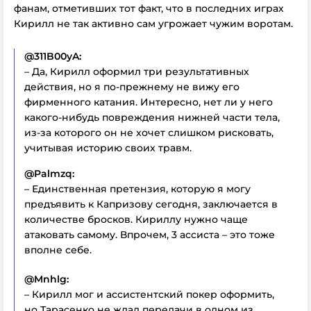
фанам, отметивших тот факт, что в последних играх
Кирилл не так активно сам угрожает чужим воротам.
@311B00yA:
– Да, Кирилл оформил три результативных
действия, но я по-прежнему не вижу его
фирменного катания. Интересно, нет ли у него
какого-нибудь повреждения нижней части тела,
из-за которого он не хочет слишком рисковать,
учитывая историю своих травм.
@Palmzq:
– Единственная претензия, которую я могу
предъявить к Капризову сегодня, заключается в
количестве бросков. Кириллу нужно чаще
атаковать самому. Впрочем, 3 ассиста – это тоже
вполне себе.
@Mnhlg:
– Кирилл мог и ассистентский покер оформить,
но Тарасенко не ждал передачи в одном из