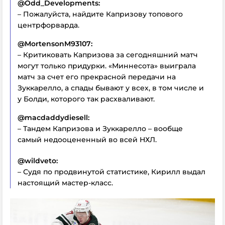
@Odd_Developments:
– Пожалуйста, найдите Капризову топового
центрфорварда.
@MortensonM93107:
– Критиковать Капризова за сегодняшний матч
могут только придурки. «Миннесота» выиграла
матч за счет его прекрасной передачи на
Зуккарелло, а спады бывают у всех, в том числе и
у Болди, которого так расхваливают.
@macdaddydiesell:
– Тандем Капризова и Зуккарелло – вообще
самый недооцененный во всей НХЛ.
@wildveto:
– Судя по продвинутой статистике, Кирилл выдал
настоящий мастер-класс.