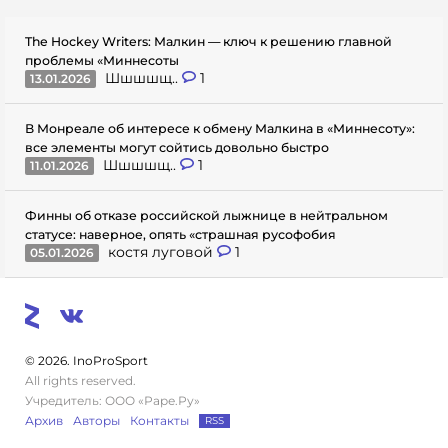
The Hockey Writers: Малкин — ключ к решению главной
проблемы «Миннесоты
Шшшшщ..
1
13.01.2026
В Монреале об интересе к обмену Малкина в «Миннесоту»:
все элементы могут сойтись довольно быстро
Шшшшщ..
1
11.01.2026
Финны об отказе российской лыжнице в нейтральном
статусе: наверное, опять «страшная русофобия
костя луговой
1
05.01.2026
© 2026. InoProSport
All rights reserved.
Учредитель: ООО «Раре.Ру»
Архив
Авторы
Контакты
RSS