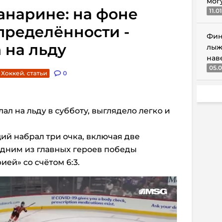
мог
Панарине: на фоне
11.0
пределённости -
Фин
 на льду
лыж
нав
05.0
Хоккей. статьи
0
ал на льду в субботу, выглядело легко и
й набрал три очка, включая две
одним из главных героев победы
ей» со счётом 6:3.