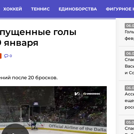
татьи
Комменты
Новости
ХОККЕЙ
ТЕННИС
ЕДИНОБОРСТВА
ФИГУРНОЕ 
ГО
06.
опущенные голы
Гол
фев
9 января
06.
0
Спа
Вас
и С
сений после 20 бросков.
06.
Асс
еще
рос
05.
Спа