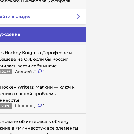
ровского и Аскарова 5 февраля
ейти в раздел
уждение
as Hockey Knight о Дорофееве и
башеве на ОИ, если бы Россия
училась вести себя иначе
Андрей Л
1
1.2026
 Hockey Writers: Малкин — ключ к
ению главной проблемы
ннесоты
Шшшшщ..
1
1.2026
онреале об интересе к обмену
кина в «Миннесоту»: все элементы