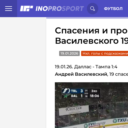
Иностранцы о спорте России:
С
ФУТБОЛ
Спасения и пр
Василевского 1
19.01.2026
Нхл. голы с подсказками
19.01.26. Даллас - Тампа 1:4
Андрей Василевский
, 19 спа