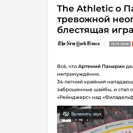
The Athletic о 
тревожной нео
блестящая игра
19.01.2026
Всё, что
Артемий Панарин
дел
непринуждённо.
34-летний крайний нападающи
заброшенные шайбы, и стал 
«Рейнджерс» над «Филадельфи