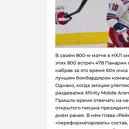
В своём 800-м матче в НХЛ он
этих 800 встреч 478 Панарин
набрав за это время 604 очка
лучшим бомбардиром команды
Однако, когда эмоции улеглис
раздевалке Xfinity Mobile Are
Пришло время отвечать на н
открытого письма президента
днём ранее. В нём глава «Ре
«переформатировать» состав,