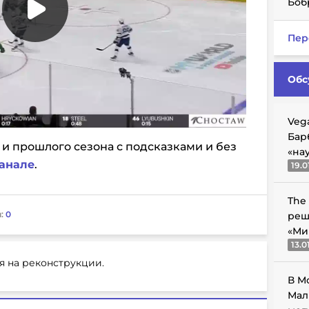
Боб
Пер
Обс
Veg
Бар
 и прошлого сезона с подсказками и без
«на
анале
.
19.0
The
:
0
реш
«Ми
13.0
я на реконструкции.
В М
Мал