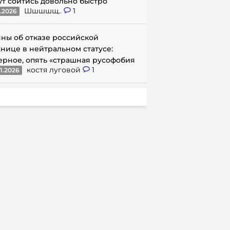
ут сойтись довольно быстро
Шшшшщ..
1
1.2026
ны об отказе российской
нице в нейтральном статусе:
ерное, опять «страшная русофобия
костя луговой
1
1.2026