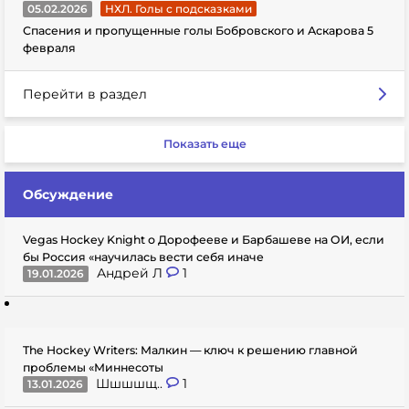
05.02.2026
НХЛ. Голы с подсказками
Спасения и пропущенные голы Бобровского и Аскарова 5
февраля
Перейти в раздел
Показать еще
Обсуждение
Vegas Hockey Knight о Дорофееве и Барбашеве на ОИ, если
бы Россия «научилась вести себя иначе
Андрей Л
1
19.01.2026
The Hockey Writers: Малкин — ключ к решению главной
проблемы «Миннесоты
Шшшшщ..
1
13.01.2026