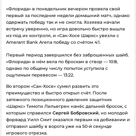
«Флорида» в понедельник вечером провела свой
первый
за последние недели
домашний матч, однако
одержать победу так и не смогла.
Хозяева начали
встречу уверенно, но игра довольно быстро вышла
из-под их контроля, и «Сан-Хосе Шаркс» увезли с
Amerant Bank Arena победу со счётом 4:1.
Первый период завершился без заброшенных шайб.
«Флорида» в нём вела по броскам в створ — 10:8,
однако по общему числу попыток уступила с
ощутимым перевесом — 13:22.
Во втором «Сан-Хосе» сумел развить это
преимущество и быстро открыл счёт. После
затяжного позиционного давления защитник
«Шаркс» Тимоти Лильегрен нанёс дальний бросок, с
которым справился
Сергей Бобровский
, но молодой
форвард Уилл Смит оказался первым на добивании и
отправил шайбу в ворота уже на 50-й секунде
игрового отрезка.