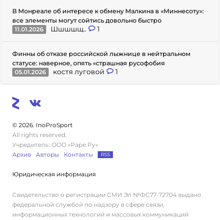
В Монреале об интересе к обмену Малкина в «Миннесоту»:
все элементы могут сойтись довольно быстро
Шшшшщ..
1
11.01.2026
Финны об отказе российской лыжнице в нейтральном
статусе: наверное, опять «страшная русофобия
костя луговой
1
05.01.2026
© 2026. InoProSport
All rights reserved.
Учредитель: ООО «Раре.Ру»
Архив
Авторы
Контакты
RSS
Юридическая информация
Свидетельство о регистрации СМИ Эл №ФС77-72704 выдано
федеральной службой по надзору в сфере связи,
информационных технологий и массовых коммуникаций