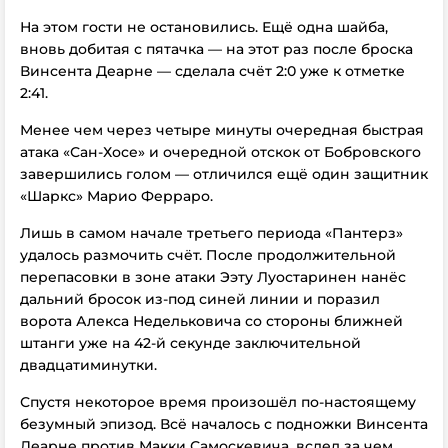
На этом гости не остановились. Ещё одна шайба,
вновь добитая с пятачка — на этот раз после броска
Винсента Деарне — сделала счёт 2:0 уже к отметке
2:41.
Менее чем через четыре минуты очередная быстрая
атака «Сан-Хосе» и очередной отскок от Бобровского
завершились голом — отличился ещё один защитник
«Шаркс» Марио Ферраро.
Лишь в самом начале третьего периода «Пантерз»
удалось размочить счёт. После продолжительной
перепасовки в зоне атаки Ээту Луостаринен нанёс
дальний бросок из-под синей линии и поразил
ворота Алекса Недельковича со стороны ближней
штанги уже на 42-й секунде заключительной
двадцатиминутки.
Спустя некоторое время произошёл по-настоящему
безумный эпизод. Всё началось с подножки Винсента
Деарне против Макки Самоскевича, вслед за чем