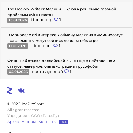
The Hockey Writers: Малкин — ключ к решению главной
проблемы «Миннесоты
Шшшшщ..
1
13.01.2026
В Монреале об интересе к обмену Малкина в «Миннесоту»:
все элементы могут сойтись довольно быстро
Шшшшщ..
1
11.01.2026
Финны об отказе российской лыжнице в нейтральном
статусе: наверное, опять «страшная русофобия
костя луговой
1
05.01.2026
© 2026. InoProSport
All rights reserved.
Учредитель: ООО «Раре.Ру»
Архив
Авторы
Контакты
RSS