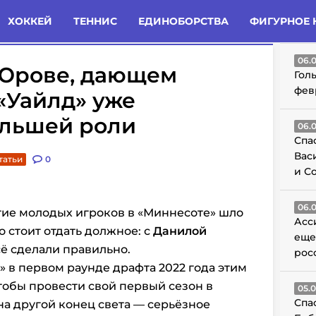
татьи
Комменты
Новости
ХОККЕЙ
ТЕННИС
ЕДИНОБОРСТВА
ФИГУРНОЕ 
ГО
06.
 Юрове, дающем
Гол
фев
 «Уайлд» уже
ольшей роли
06.
Спа
Вас
татьи
0
и С
06.
тие молодых игроков в «Миннесоте» шло
Асс
о стоит отдать должное: с
Данилой
еще
сё сделали правильно.
рос
» в первом раунде драфта 2022 года этим
чтобы провести свой первый сезон в
05.
Спа
а другой конец света — серьёзное