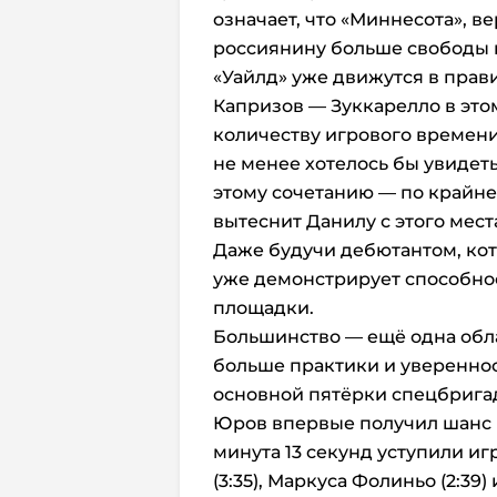
означает, что «Миннесота», в
россиянину больше свободы и
«Уайлд» уже движутся в пра
Капризов — Зуккарелло в этом
количеству игрового времени 
не менее хотелось бы увидет
этому сочетанию — по крайней
вытеснит Данилу с этого мест
Даже будучи дебютантом, кот
уже демонстрирует способнос
площадки.
Большинство — ещё одна обла
больше практики и уверенност
основной пятёрки спецбригад
Юров впервые получил шанс 
минута 13 секунд уступили и
(3:35), Маркуса Фолиньо (2:39)