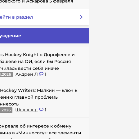
ровского и Аскарова 5 февраля
ейти в раздел
уждение
as Hockey Knight о Дорофееве и
башеве на ОИ, если бы Россия
училась вести себя иначе
Андрей Л
1
1.2026
 Hockey Writers: Малкин — ключ к
ению главной проблемы
ннесоты
Шшшшщ..
1
1.2026
онреале об интересе к обмену
кина в «Миннесоту»: все элементы