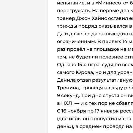
испытание, и в «Миннесоте» 
перегружать. На первые два 
тренер Джон Хайнс оставил ег
трижды подряд оказывался в 
Да и даже когда он выходил н
ограниченным. В первых 14 м
раз провёл на площадке не м
том, не будет ли полезнее отп
Однако 15-я игра, судя по вс
самого Юрова, но и для уровн
Данила отдал результативную
Тренина
, проведя на льду ре
9 секунд. Три дня спустя он
в НХЛ — и с тех пор не сбавл
С 16 ноября по 17 января росс
(две игры он пропустил из-за
день»), в среднем проводя на л