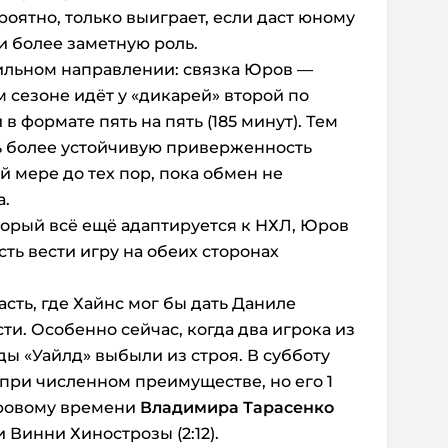
ероятно, только выиграет, если даст юному
 более заметную роль.
вильном направлении: связка Юров —
 сезоне идёт у «дикарей» второй по
в формате пять на пять (185 минут). Тем
ь более устойчивую приверженность
 мере до тех пор, пока обмен не
а.
орый всё ещё адаптируется к НХЛ, Юров
ть вести игру на обеих сторонах
сть, где Хайнс мог бы дать Даниле
и. Особенно сейчас, когда два игрока из
ы «Уайлд» выбыли из строя. В субботу
при численном преимуществе, но его 1
гровому времени
Владимира Тарасенко
 и Винни Хинострозы (2:12).