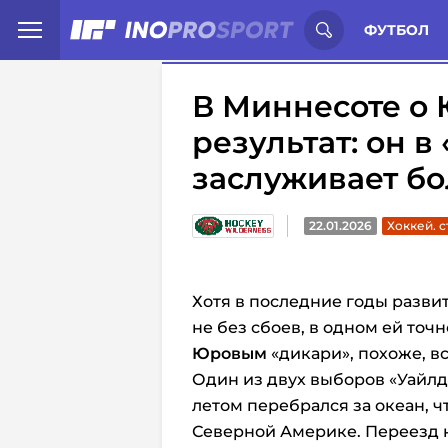
Иностранцы о спорте России:
С
ФУТБОЛ
В Миннесоте о
результат: он в
заслуживает б
22.01.2026
Хоккей. с
Хотя в последние годы разви
не без сбоев, в одном ей точн
Юровым
«дикари», похоже, в
Один из двух выборов «Уайлд
летом перебрался за океан, 
Северной Америке. Переезд н