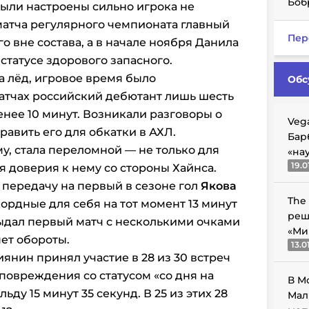
Боб
были настроены сильно игрока не
матча регулярного чемпионата главный
Пер
о вне состава, а в начале ноября Данила
статусе здорового запасного.
а лёд, игровое время было
Обс
атчах российский дебютант лишь шесть
енее 10 минут. Возникали разговоры о
Veg
равить его для обкатки в АХЛ.
Бар
ему, стала переломной — не только для
«на
19.0
я доверия к нему со стороны Хайнса.
 передачу на первый в сезоне гол
Якова
The
кордные для себя на тот момент 13 минут
реш
 выдал первый матч с несколькими очками
«Ми
яет обороты.
13.0
иянин принял участие в 28 из 30 встреч
 повреждения со статусом «со дня на
В М
ьду 15 минут 35 секунд. В 25 из этих 28
Мал