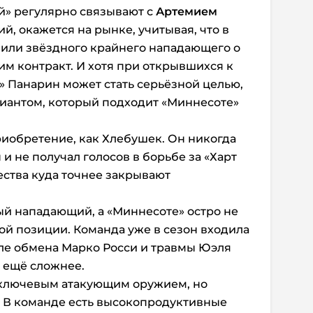
й» регулярно связывают с
Артемием
ний, окажется на рынке, учитывая, что в
или звёздного крайнего нападающего о
им контракт. И хотя при открывшихся к
 Панарин может стать серьёзной целью,
риантом, который подходит «Миннесоте»
риобретение, как Хлебушек. Он никогда
 и не получал голосов в борьбе за «Харт
ества куда точнее закрывают
ый нападающий, а «Миннесоте» остро не
той позиции. Команда уже в сезон входила
сле обмена Марко Росси и травмы Юэля
а ещё сложнее.
 ключевым атакующим оружием, но
я. В команде есть высокопродуктивные