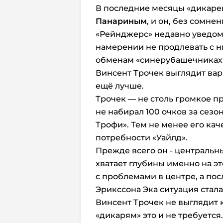
В последние месяцы «дикаре
Панариным
, и он, без сомне
«Рейнджерс» недавно уведом
намерении не продлевать с н
обменам «синерубашечниках»
Винсент Трочек выглядит ва
ещё лучше.
Трочек — не столь громкое п
не набирал 100 очков за сезон
Трофи». Тем не менее его кач
потребности «Уайлд».
Прежде всего он - центральн
хватает глубины именно на э
с проблемами в центре, а по
Эрикссона Эка ситуация стал
Винсент Трочек не выглядит
«дикарям» это и не требуетс