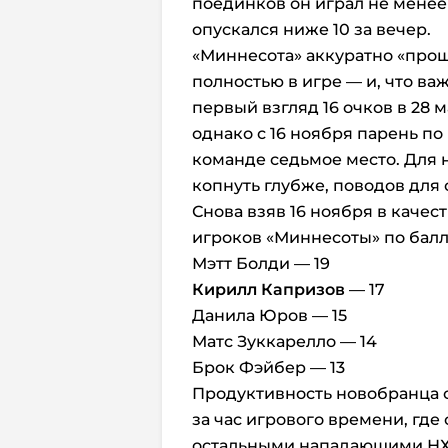
поединков он играл не менее 1
опускался ниже 10 за вечер.
«Миннесота» аккуратно «прощ
полностью в игре — и, что важ
первый взгляд 16 очков в 28 
однако с 16 ноября парень по
команде седьмое место. Для 
копнуть глубже, поводов для
Снова взяв 16 ноября в качест
игроков «Миннесоты» по балла
Мэтт Болди — 19
Кирилл Капризов
— 17
Данила Юров — 15
Матс Зуккарелло — 14
Брок Фэйбер — 13
Продуктивность новобранца о
за час игрового времени, где
остальными нападающими НХЛ.