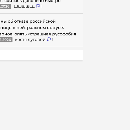
ут сойтись довольно быстро
Шшшшщ..
1
1.2026
ны об отказе российской
нице в нейтральном статусе:
ерное, опять «страшная русофобия
костя луговой
1
1.2026