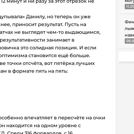
мог
2 минут и ни разу за этот отрезок не
11.0
упывала» Данилу, но теперь он уже
Фин
нее, приносит результат. Пусть на
лыж
матчах не выглядят чем-то выдающимся,
нав
 результативности занимает в
05.0
новичка это солидная позиция. И если
 оптимизма становится ещё больше.
ве точки отсчёта, вот пятёрка лучших
м в формате пять на пять:
собенно впечатляет в пересчёте на очки
 он находится на одном уровне с
 Среди 316 форвардов, с 16