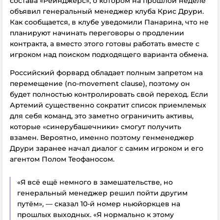
состава «Рейнджерс», о котором на прошлой неделе
объявил генеральный менеджер клуба Крис Друри.
Как сообщается, в клубе уведомили Панарина, что не
планируют начинать переговоры о продлении
контракта, а вместо этого готовы работать вместе с
игроком над поиском подходящего варианта обмена.
Российский форвард обладает полным запретом на
перемещение (no-movement clause), поэтому он
будет полностью контролировать свой переход. Если
Артемий существенно сократит список приемлемых
для себя команд, это заметно ограничить активы,
которые «синерубашечники» смогут получить
взамен. Вероятно, именно поэтому генменеджер
Друри заранее начал диалог с самим игроком и его
агентом Полом Теофаносом.
«Я всё ещё немного в замешательстве, но
генеральный менеджер решил пойти другим
путём», — сказал 10-й номер ньюйоркцев на
прошлых выходных. «Я нормально к этому