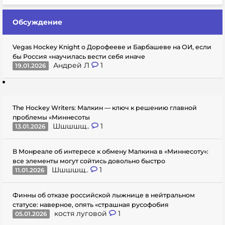
Обсуждение
Vegas Hockey Knight о Дорофееве и Барбашеве на ОИ, если
бы Россия «научилась вести себя иначе
Андрей Л
1
19.01.2026
The Hockey Writers: Малкин — ключ к решению главной
проблемы «Миннесоты
Шшшшщ..
1
13.01.2026
В Монреале об интересе к обмену Малкина в «Миннесоту»:
все элементы могут сойтись довольно быстро
Шшшшщ..
1
11.01.2026
Финны об отказе российской лыжнице в нейтральном
статусе: наверное, опять «страшная русофобия
костя луговой
1
05.01.2026