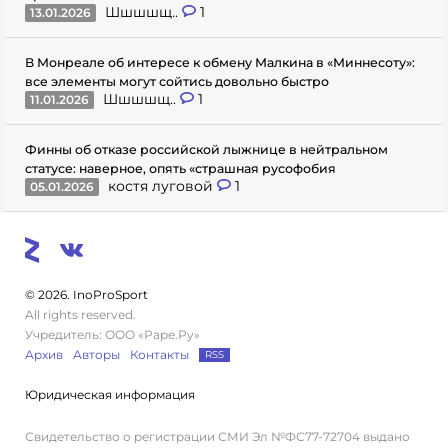
Шшшшщ..
1
13.01.2026
В Монреале об интересе к обмену Малкина в «Миннесоту»:
все элементы могут сойтись довольно быстро
Шшшшщ..
1
11.01.2026
Финны об отказе российской лыжнице в нейтральном
статусе: наверное, опять «страшная русофобия
костя луговой
1
05.01.2026
© 2026. InoProSport
All rights reserved.
Учредитель: ООО «Раре.Ру»
Архив
Авторы
Контакты
RSS
Юридическая информация
Свидетельство о регистрации СМИ Эл №ФС77-72704 выдано