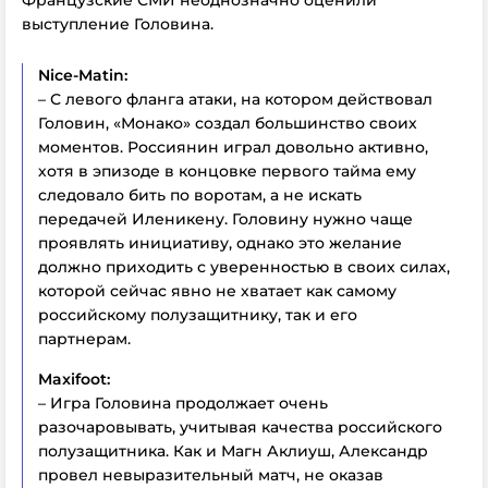
Французские СМИ неоднозначно оценили
выступление Головина.
Nice-Matin:
– С левого фланга атаки, на котором действовал
Головин, «Монако» создал большинство своих
моментов. Россиянин играл довольно активно,
хотя в эпизоде в концовке первого тайма ему
следовало бить по воротам, а не искать
передачей Иленикену. Головину нужно чаще
проявлять инициативу, однако это желание
должно приходить с уверенностью в своих силах,
которой сейчас явно не хватает как самому
российскому полузащитнику, так и его
партнерам.
Maxifoot:
– Игра Головина продолжает очень
разочаровывать, учитывая качества российского
полузащитника. Как и Магн Аклиуш, Александр
провел невыразительный матч, не оказав