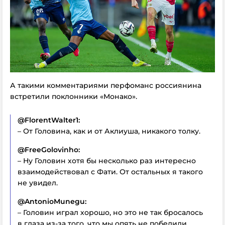
А такими комментариями перфоманс россиянина
встретили поклонники «Монако».
@FlorentWalter1:
– От Головина, как и от Аклиуша, никакого толку.
@FreeGolovinho:
– Ну Головин хотя бы несколько раз интересно
взаимодействовал с Фати. От остальных я такого
не увидел.
@AntonioMunegu:
– Головин играл хорошо, но это не так бросалось
в глаза из-за того, что мы опять не победили.