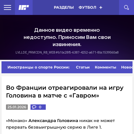
РАЗДЕЛЫ
ФУТБОЛ
Иностранцы о спорте России:
Статьи
Комменты
Новос
Во Франции отреагировали на игру
Головина в матче с «Гавром»
25.01.2026
0
«Монако»
Александра Головина
никак не может
прервать безвыигрышную серию в Лиге 1.